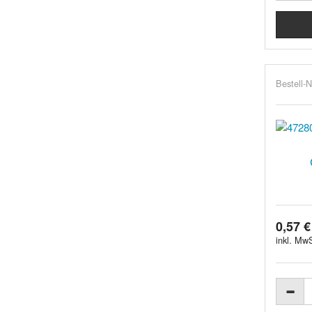
Bestell-N
0,57 €
inkl. MwS