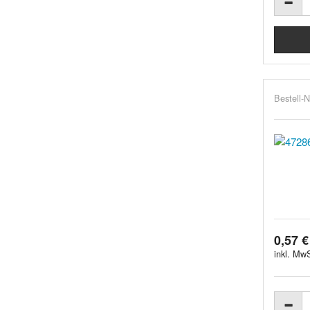
Bestell-N
0,57 €
inkl. MwS