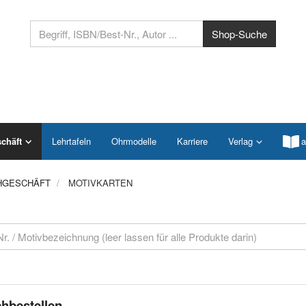
chäft
Lehrtafeln
Ohrmodelle
Karriere
Verlag
a
HGESCHÄFT
MOTIVKARTEN
hbestellen