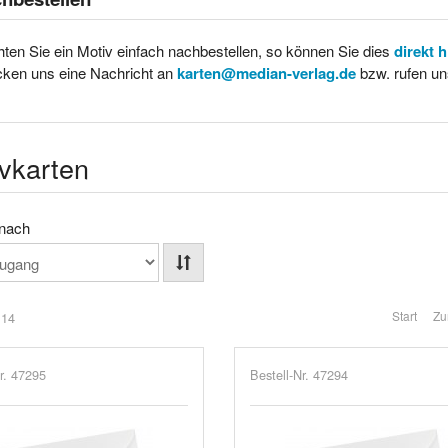
ten Sie ein Motiv einfach nachbestellen, so können Sie dies
direkt 
cken uns eine Nachricht an
karten@median-verlag.de
bzw. rufen un
vkarten
 nach
Start
Zu
 14
r. 47295
Bestell-Nr. 47294