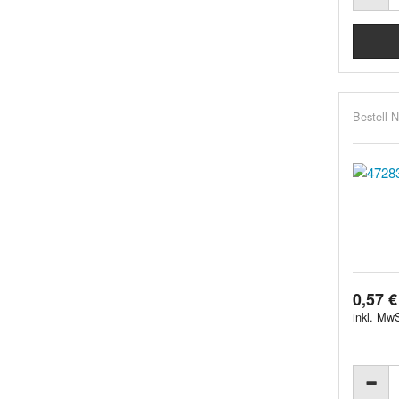
Bestell-N
0,57 €
inkl. MwS