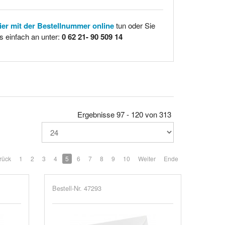
hier mit der Bestellnummer online
tun oder Sie
s einfach an unter:
0 62 21- 90 509 14
Ergebnisse 97 - 120 von 313
rück
1
2
3
4
5
6
7
8
9
10
Weiter
Ende
Bestell-Nr. 47293