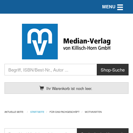
Toggle n
MENU
Ihr Warenkorb ist noch leer.
AKTUELLE SEITE:
STARTSEITE
FÜR DAS FACHGESCHÄFT
MOTIVKARTEN