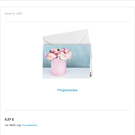
Bestell-Nr. 47287
Pfingstrosenbox
0,57 €
inkl. MwSt. zzgl.
Versandkosten