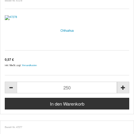
Bestell-Nr. 47278
Chihuahua
0,57 €
inkl. MwSt. zzgl.
Versandkosten
Bestell-Nr. 47277