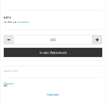
0,57 €
inkl. MwSt. zzgl.
Versandkosten
Bestell-Nr. 47272
Fingerfarben