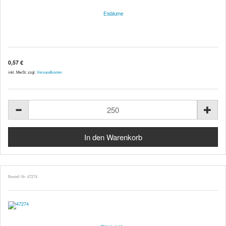
Eisblume
0,57 €
inkl. MwSt. zzgl.
Versandkosten
Bestell-Nr. 47274