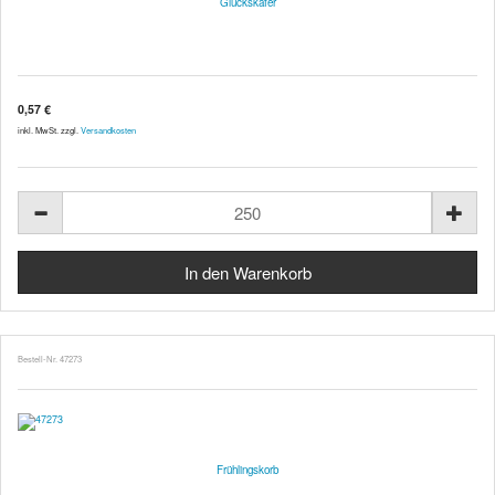
Glückskäfer
0,57 €
inkl. MwSt. zzgl.
Versandkosten
Bestell-Nr. 47273
Frühlingskorb