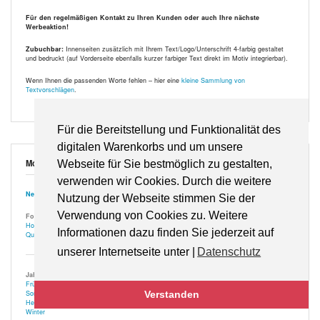
Für den regelmäßigen Kontakt zu Ihren Kunden oder auch Ihre nächste
Werbeaktion!
Zubuchbar:
Innenseiten zusätzlich mit Ihrem Text/Logo/Unterschrift 4-farbig gestaltet
und bedruckt (auf Vorderseite ebenfalls kurzer farbiger Text direkt im Motiv integrierbar).
Wenn Ihnen die passenden Worte fehlen – hier eine
kleine Sammlung von
Textvorschlägen
.
Für die Bereitstellung und Funktionalität des
digitalen Warenkorbs und um unsere
Motivauswahl
Webseite für Sie bestmöglich zu gestalten,
verwenden wir Cookies. Durch die weitere
Neuste
Nutzung der Webseite stimmen Sie der
Verwendung von Cookies zu. Weitere
Format
Hochformat
Informationen dazu finden Sie jederzeit auf
Querformat
unserer Internetseite unter |
Datenschutz
Jahreszeiten
Frühling
Sommer
Verstanden
Herbst
Winter