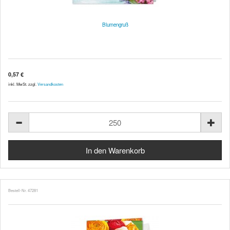
Blumengruß
0,57 €
inkl. MwSt. zzgl.
Versandkosten
Bestell-Nr. 47281