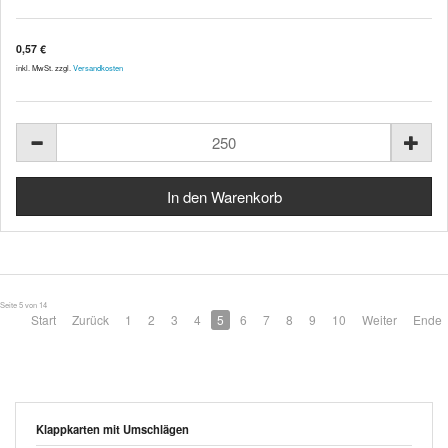
0,57 €
inkl. MwSt. zzgl.
Versandkosten
Seite 5 von 14
Start
Zurück
1
2
3
4
5
6
7
8
9
10
Weiter
Ende
Klappkarten mit Umschlägen