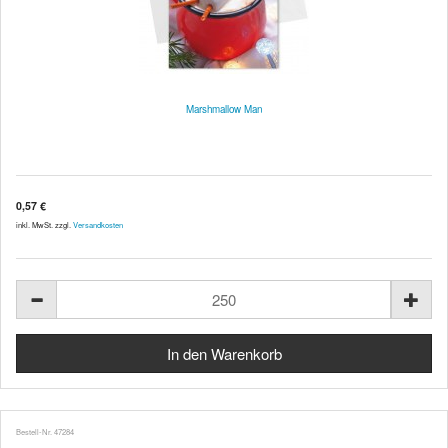
Marshmallow Man
0,57 €
inkl. MwSt. zzgl.
Versandkosten
Bestell-Nr. 47284