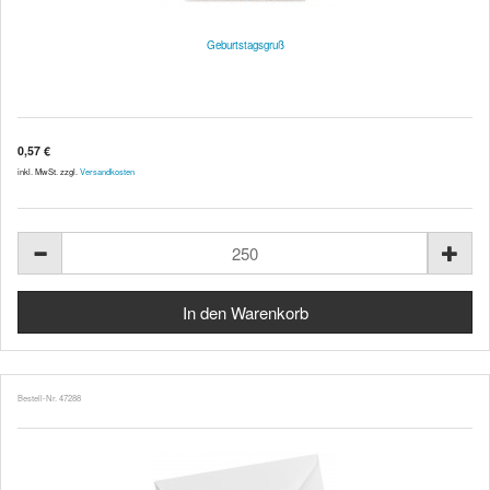
Geburtstagsgruß
0,57 €
inkl. MwSt. zzgl.
Versandkosten
Bestell-Nr. 47288