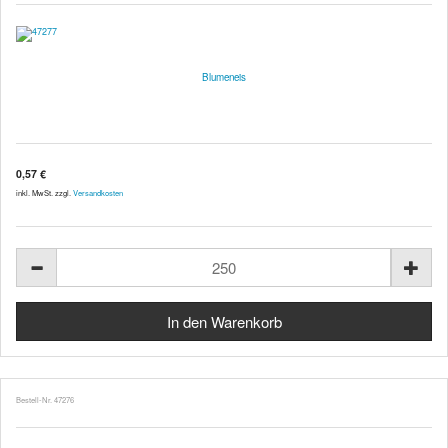
Blumeneis
0,57 €
inkl. MwSt. zzgl.
Versandkosten
Bestell-Nr. 47276