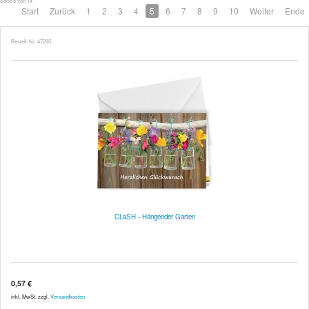
Seite 5 von 14
Start
Zurück
1
2
3
4
5
6
7
8
9
10
Weiter
Ende
Bestell-Nr. 47295
CLaSH - Hängender Garten
0,57 €
inkl. MwSt. zzgl.
Versandkosten