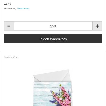
0,57 €
inkl. MwSt. zzgl.
Versandkosten
Bestell-Nr. 47282