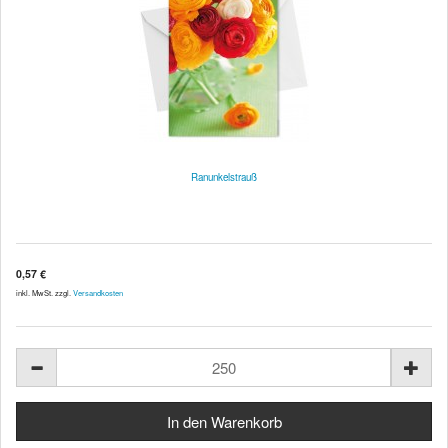
Ranunkelstrauß
0,57 €
inkl. MwSt. zzgl.
Versandkosten