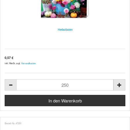
Herbstboten
0,57 €
inkl. MwSt. zzgl.
Versandkosten
Bestell-Nr. 47291