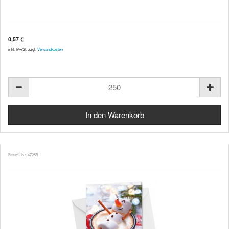
0,57 €
inkl. MwSt. zzgl.
Versandkosten
Bestell-Nr. 47285