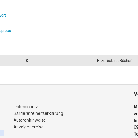
wort
eprobe
Zurück zu: Bücher
V
Datenschutz
M
Barrierefreiheitserklärung
v
Autorenhinweise
Im
Anzeigenpreise
6
Te