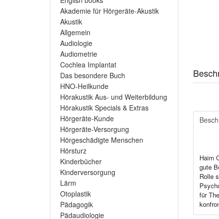
English books
Akademie für Hörgeräte-Akustik
Akustik
Allgemein
Audiologie
Audiometrie
Cochlea Implantat
Besch
Das besondere Buch
HNO-Heilkunde
Hörakustik Aus- und Weiterbildung
Hörakustik Specials & Extras
Hörgeräte-Kunde
Besch
Hörgeräte-Versorgung
Hörgeschädigte Menschen
Hörsturz
Haim O
Kinderbücher
gute B
Kinderversorgung
Rolle 
Lärm
Psycho
Otoplastik
für Th
konfron
Pädagogik
Pädaudiologie