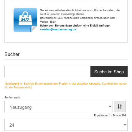
Sie können selbstverständlich bei uns auch Bücher bestellen, die
nicht in unserem Onlineshop stehen.
Bestellbarkeit (aus nahezu allen Bereichen) einfach über Titel |
Verlag | ISBN
Schreiben Sie uns dazu einfach eine E-Mail-Anfrage:
vertrieb@median-verlag.de
Bücher
Suche im Shop
(Suchbegriff im Suchfeld für ein bestimmtes Produkt in der aktuellen Kategorie, Suchfeld leer lassen
für alle Produkte darin)
Sortiert nach
Ergebnisse 1 - 24 von 194