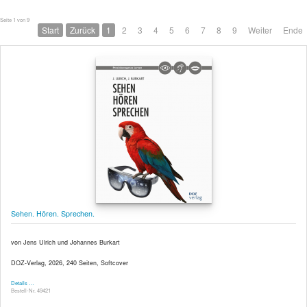
Seite 1 von 9
Start
Zurück
1
2
3
4
5
6
7
8
9
Weiter
Ende
Sehen. Hören. Sprechen.
von Jens Ulrich und Johannes Burkart
DOZ-Verlag, 2026, 240 Seiten, Softcover
Details …
Bestell-Nr. 49421