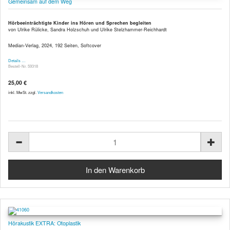
Gemeinsam auf dem Weg
Hörbeeinträchtigte Kinder ins Hören und Sprechen begleiten
von Ulrike Rülicke, Sandra Holzschuh und Ulrike Stelzhammer-Reichhardt
Median-Verlag, 2024, 192 Seiten, Softcover
Details …
Bestell-Nr. 59318
25,00 €
inkl. MwSt. zzgl.
Versandkosten
Hörakustik EXTRA: Otoplastik