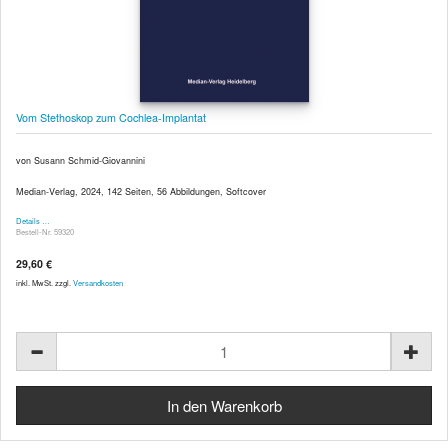
Vom Stethoskop zum Cochlea-Implantat
von Susann Schmid-Giovannini
Median-Verlag, 2024, 142 Seiten, 56 Abbildungen, Softcover
Details …
Bestell-Nr. 59320
29,60 €
inkl. MwSt. zzgl.
Versandkosten