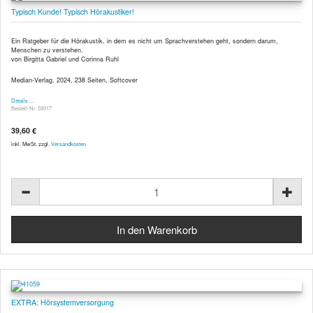
Typisch Kunde! Typisch Hörakustiker!
Ein Ratgeber für die Hörakustik, in dem es nicht um Sprachverstehen geht, sondern darum,
Menschen zu verstehen.
von Birgitta Gabriel und Corinna Ruhl
Median-Verlag, 2024, 238 Seiten, Softcover
Details …
Bestell-Nr. 59317
39,60 €
inkl. MwSt. zzgl.
Versandkosten
EXTRA: Hörsystemversorgung