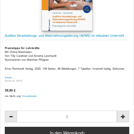
Auditive Verarbeitungs- und Wahrnehmungsstörung (AVWS) im inklusiven Unterricht
Praxistipps für Lehrkräfte
Mit Online-Materialien.
Von Tilly Cardinier und Annette Leonhardt
Illustrationen von Matthias Pflügner
Ernst Reinhardt Verlag, 2025, 109 Seiten, 48 Abbildungen, 7 Tabellen, Innenteil farbig, Softcover
Details …
Bestell-Nr. 49419
39,90 €
inkl. MwSt. zzgl.
Versandkosten