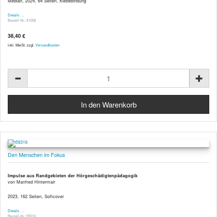
Median, 2024, 64 Seiten, Klebebindung
Details …
Bestell-Nr. 41058
38,40 €
inkl. MwSt. zzgl.
Versandkosten
Den Menschen im Fokus
Impulse aus Randgebieten der Hörgeschädigtenpädagogik
von Manfred Hintermair
2023, 162 Seiten, Softcover
Details …
Bestell-Nr. 59316