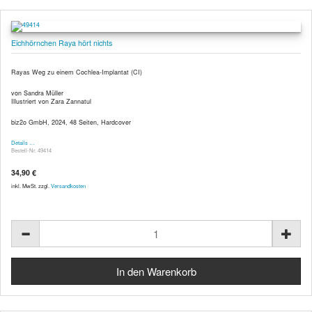
Eichhörnchen Raya hört nichts
Rayas Weg zu einem Cochlea-Implantat (CI)
von Sandra Müller
Illustriert von Zara Zannatul
biz2o GmbH, 2024, 48 Seiten, Hardcover
Details …
Bestell-Nr. 49414
34,90 €
inkl. MwSt. zzgl.
Versandkosten