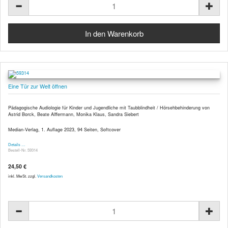
Eine Tür zur Welt öffnen
Pädagogische Audiologie für Kinder und Jugendliche mit Taubblindheit / Hörsehbehinderung von
Astrid Borck, Beate Alffermann, Monika Klaus, Sandra Siebert
Median-Verlag, 1. Auflage 2023, 94 Seiten, Softcover
Details …
Bestell-Nr. 59314
24,50 €
inkl. MwSt. zzgl.
Versandkosten