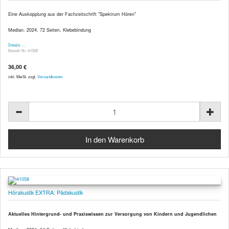
Eine Auskopplung aus der Fachzeitschrift "Spektrum Hören"
Median, 2024, 72 Seiten, Klebebindung
Details …
Bestell-Nr. 41059
36,00 €
inkl. MwSt. zzgl.
Versandkosten
Hörakustik EXTRA: Pädakustik
Aktuelles Hintergrund- und Praxiswissen zur Versorgung von Kindern und Jugendlichen