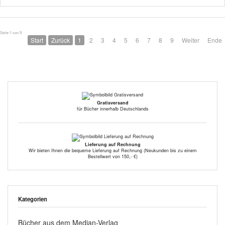
Seite 1 von 9
Start
Zurück
1
2
3
4
5
6
7
8
9
Weiter
Ende
Gratisversand
für Bücher innerhalb Deutschlands
Lieferung auf Rechnung
Wir bieten Ihnen die bequeme Lieferung auf Rechnung (Neukunden bis zu einem
Bestellwert von 150,- €)
Kategorien
Bücher aus dem Median-Verlag