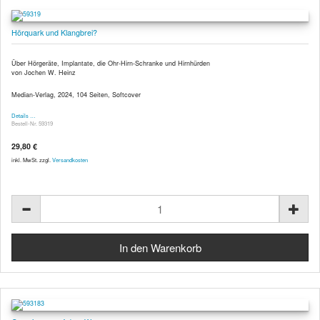
Hörquark und Klangbrei?
Über Hörgeräte, Implantate, die Ohr-Hirn-Schranke und Hirnhürden
von Jochen W. Heinz
Median-Verlag, 2024, 104 Seiten, Softcover
Details …
Bestell-Nr. 59319
29,80 €
inkl. MwSt. zzgl.
Versandkosten