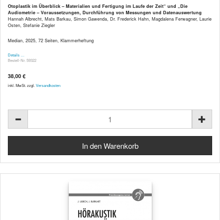
Otoplastik im Überblick – Materialien und Fertigung im Laufe der Zeit“ und „Die
Audiometrie – Voraussetzungen, Durchführung von Messungen und Datenauswertung
Hannah Albrecht, Mats Barkau, Simon Gawenda, Dr. Frederick Hahn, Magdalena Ferwagner, Laurie
Osten, Stefanie Ziegler
Median, 2025, 72 Seiten, Klammerheftung
Details …
Bestell-Nr. 59322
38,00 €
inkl. MwSt. zzgl.
Versandkosten