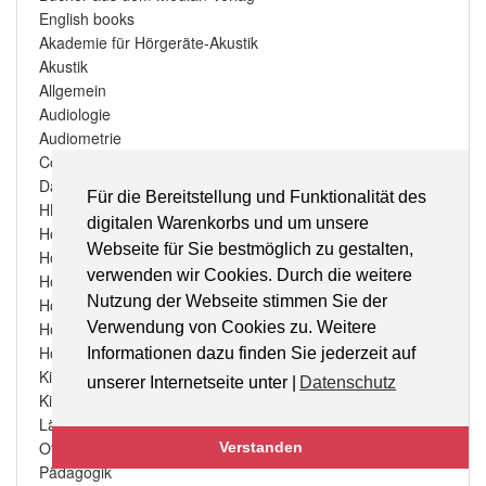
English books
Akademie für Hörgeräte-Akustik
Akustik
Allgemein
Audiologie
Audiometrie
Cochlea Implantat
Das besondere Buch
Für die Bereitstellung und Funktionalität des
HNO-Heilkunde
digitalen Warenkorbs und um unsere
Hörakustik Aus- und Weiterbildung
Webseite für Sie bestmöglich zu gestalten,
Hörakustik Specials & Extras
verwenden wir Cookies. Durch die weitere
Hörgeräte-Kunde
Nutzung der Webseite stimmen Sie der
Hörgeräte-Versorgung
Hörgeschädigte Menschen
Verwendung von Cookies zu. Weitere
Hörsturz
Informationen dazu finden Sie jederzeit auf
Kinderbücher
unserer Internetseite unter |
Datenschutz
Kinderversorgung
Lärm
Otoplastik
Verstanden
Pädagogik