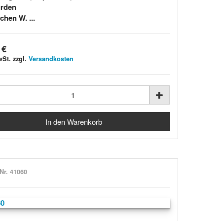
ürden
chen W. ...
 €
wSt. zzgl.
Versandkosten
-Nr. 41060