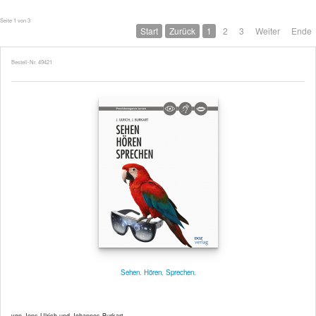
Seite 1 von 3
Start
Zurück
1
2
3
Weiter
Ende
Bestell-Nr. 49421
Sehen. Hören. Sprechen.
von Jens Ulrich und Johannes Burkart