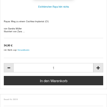
Eichhörnchen Raya hört nichts
Rayas Weg zu einem Cochlea-Implantat (CI)
von Sandra Müller
Illustriert von Zara ...
34,90 €
inkl. MwSt. zzgl.
Versandkosten
Bestell-Nr. 59319