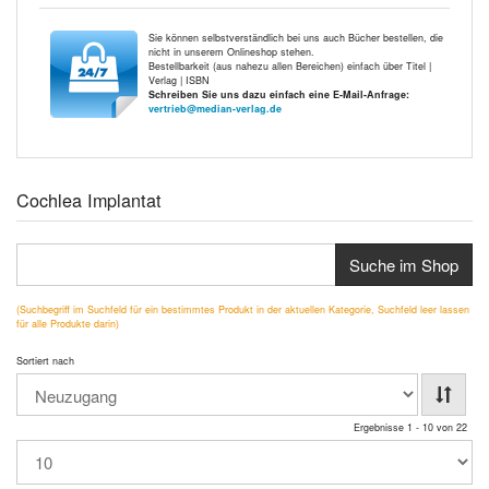
Sie können selbstverständlich bei uns auch Bücher bestellen, die
nicht in unserem Onlineshop stehen.
Bestellbarkeit (aus nahezu allen Bereichen) einfach über Titel |
Verlag | ISBN
Schreiben Sie uns dazu einfach eine E-Mail-Anfrage:
vertrieb@median-verlag.de
Cochlea Implantat
Suche im Shop
(Suchbegriff im Suchfeld für ein bestimmtes Produkt in der aktuellen Kategorie, Suchfeld leer lassen
für alle Produkte darin)
Sortiert nach
Ergebnisse 1 - 10 von 22