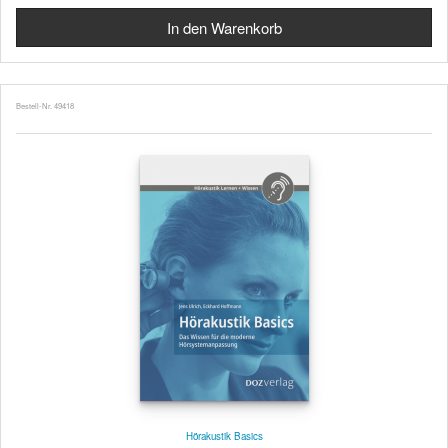
Bestell-Nr. 49418
Hörakustik Basics