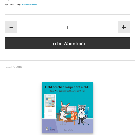
inkl. MwSt. zzgl.
Versandkosten
Bestell-Nr. 49414