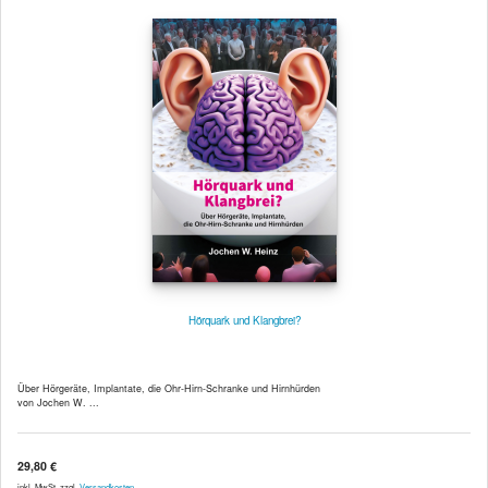
Hörquark und Klangbrei?
Über Hörgeräte, Implantate, die Ohr-Hirn-Schranke und Hirnhürden
von Jochen W. ...
29,80 €
inkl. MwSt. zzgl.
Versandkosten