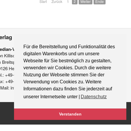
Start
Zurück
1
2
Weiter
Ende
erlag
Für die Bereitstellung und Funktionalität des
edian-Verlag
digitalen Warenkorbs und um unsere
on Killisch-Horn GmbH
Webseite für Sie bestmöglich zu gestalten,
 Breitspiel 11 a
9126 Heidelberg
verwenden wir Cookies. Durch die weitere
l.: +49-6221-90 509-0
Nutzung der Webseite stimmen Sie der
ax: +49-6221-90 509-20
Verwendung von Cookies zu. Weitere
Mail: info@median-verlag.de
Informationen dazu finden Sie jederzeit auf
unserer Internetseite unter |
Datenschutz
Verstanden