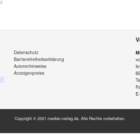
 2
V
Datenschutz
M
Barrierefreiheitserklärung
v
Autorenhinweise
Im
Anzeigenpreise
6
Te
F
E-
Copyright © 2021 median-verlag.de. Alle Rechte vorbehalten.