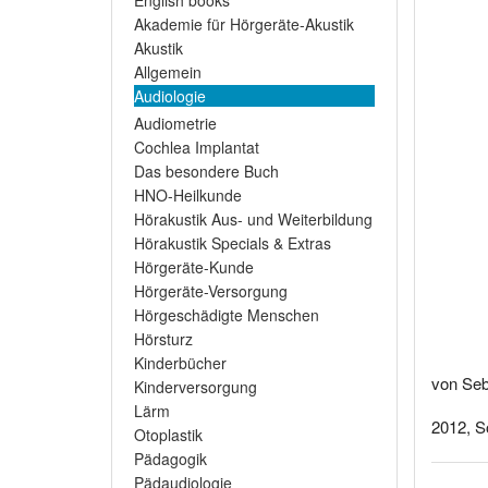
English books
Akademie für Hörgeräte-Akustik
Akustik
Allgemein
Audiologie
Audiometrie
Cochlea Implantat
Das besondere Buch
HNO-Heilkunde
Hörakustik Aus- und Weiterbildung
Hörakustik Specials & Extras
Hörgeräte-Kunde
Hörgeräte-Versorgung
Hörgeschädigte Menschen
Hörsturz
Kinderbücher
von Seb
Kinderversorgung
Lärm
2012, So
Otoplastik
Pädagogik
Pädaudiologie