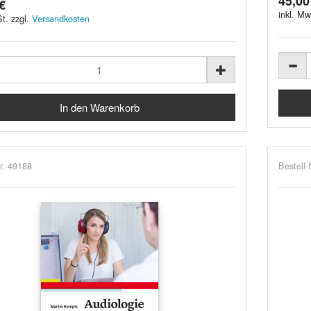
45,00
€
inkl. Mw
t. zzgl.
Versandkosten
r. 49188
Bestell-