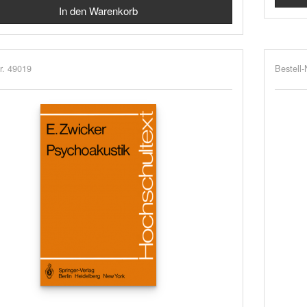
r. 49019
Bestell-