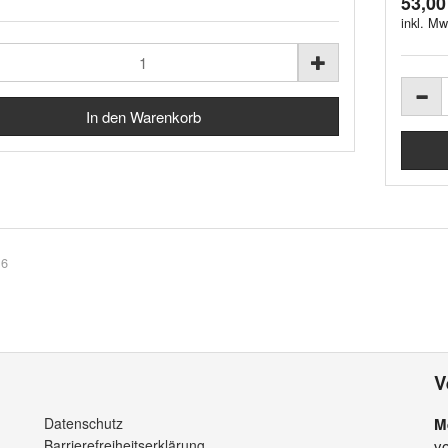
53,00
inkl. Mw
 6
V
Datenschutz
M
Barrierefreiheitserklärung
v