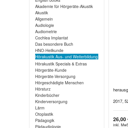
English books
Akademie für Hörgeräte-Akustik
Akustik
Allgemein
Audiologie
Audiometrie
Cochlea Implantat
Das besondere Buch
HNO-Heilkunde
Hörakustik Aus- und Weiterbildung
Hörakustik Specials & Extras
Hörgeräte-Kunde
Hörgeräte-Versorgung
Hörgeschädigte Menschen
Hörsturz
herausg
Kinderbücher
2017, 5
Kinderversorgung
Lärm
Otoplastik
26,00 
Pädagogik
inkl. MwS
Pädaudiologie