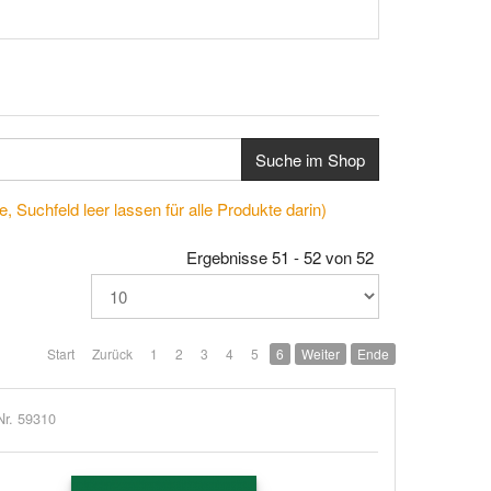
Suche im Shop
, Suchfeld leer lassen für alle Produkte darin)
Ergebnisse 51 - 52 von 52
Start
Zurück
1
2
3
4
5
6
Weiter
Ende
Nr. 59310