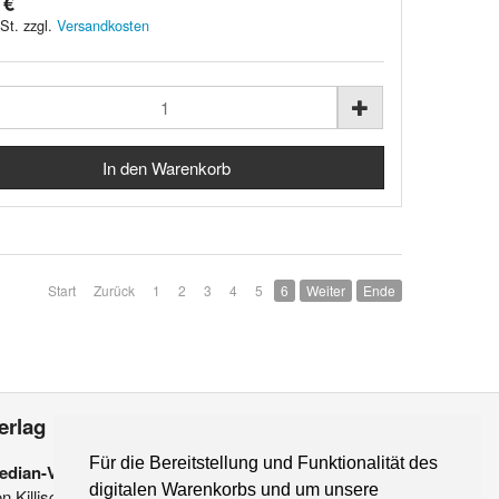
 €
St. zzgl.
Versandkosten
Start
Zurück
1
2
3
4
5
6
Weiter
Ende
erlag
Für die Bereitstellung und Funktionalität des
edian-Verlag
digitalen Warenkorbs und um unsere
on Killisch-Horn GmbH