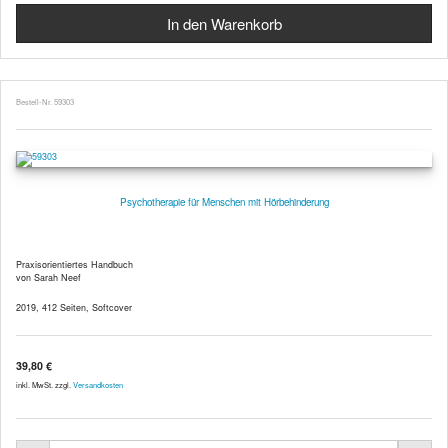
Bestell-Nr. 59303
Psychotherapie für Menschen mit Hörbehinderung
Praxisorientiertes Handbuch
von Sarah Neef
2019, 412 Seiten, Softcover
39,80 €
inkl. MwSt. zzgl.
Versandkosten