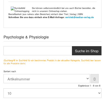
Sie können selbstverständlich bei uns auch Bücher bestellen, die
nicht in unserem Onlineshop stehen.
Bestellbarkeit (aus nahezu allen Bereichen) einfach über Titel | Verlag | ISBN
Schreiben Sie uns dazu einfach eine E-Mail-Anfrage:
vertrieb@median-verlag.de
Psychologie & Physiologie
Suche im Shop
(Suchbegriff im Suchfeld für ein bestimmtes Produkt in der aktuellen Kategorie, Suchfeld leer lassen
für alle Produkte darin)
Sortiert nach
Ergebnisse 1 - 8 von 8