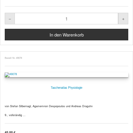
Bestell-Nr. 49078
Taschenatlas Physiologie
von Stefan Silbernagl, Agamemnon Despopoulos und Andreas Draguhn
9., vollständig ...
45,00 €