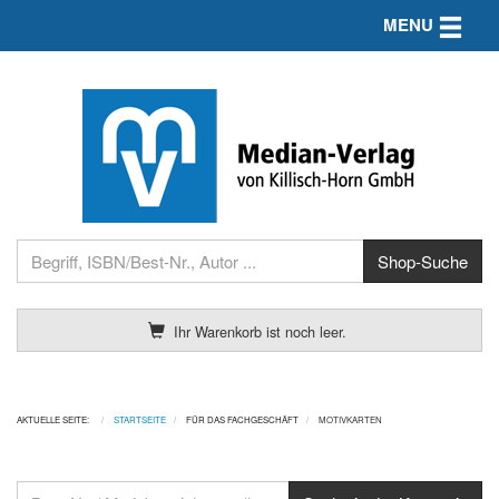
Toggle n
MENU
Ihr Warenkorb ist noch leer.
AKTUELLE SEITE:
STARTSEITE
FÜR DAS FACHGESCHÄFT
MOTIVKARTEN