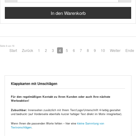
Seite 4 von 14
Start
Zurück
1
2
3
4
5
6
7
8
9
10
Weiter
Ende
Klappkarten mit Umschlägen
Für den regelmäßigen Kontakt zu Ihren Kunden oder auch Ihre nächste
Werbeaktion!
Zubuchbar:
Innenseiten zusätzlich mit Ihrem Text/Logo/Unterschrift 4-farbig gestaltet
und bedruckt (auf Vorderseite ebenfalls kurzer farbiger Text direkt im Motiv integrierbar).
Wenn Ihnen die passenden Worte fehlen – hier eine
kleine Sammlung von
Textvorschlägen
.