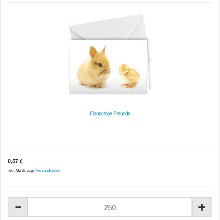
Flauschige Freunde
0,57 €
inkl. MwSt. zzgl.
Versandkosten