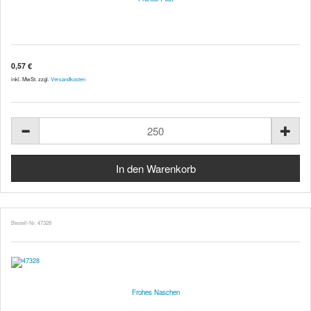
0,57 €
inkl. MwSt. zzgl.
Versandkosten
Bestell-Nr. 47328
Frohes Naschen