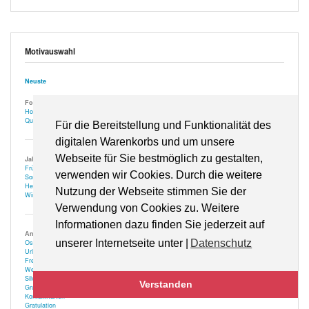
Motivauswahl
Neuste
Format
Hochformat
Querformat
Für die Bereitstellung und Funktionalität des
digitalen Warenkorbs und um unsere
Webseite für Sie bestmöglich zu gestalten,
Jahreszeiten
Frühling
verwenden wir Cookies. Durch die weitere
Sommer
Herbst
Nutzung der Webseite stimmen Sie der
Winter
Verwendung von Cookies zu. Weitere
Informationen dazu finden Sie jederzeit auf
Anlässe
unserer Internetseite unter |
Datenschutz
Ostern
Urlaub
Freizeit
Weihnachtszeit
Silvester | Neujahr
Verstanden
Grußkarten
Kontaktkarten
Gratulation