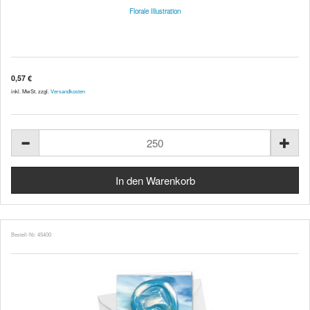
Florale Illustration
0,57 €
inkl. MwSt. zzgl.
Versandkosten
Bestell-Nr. 45400