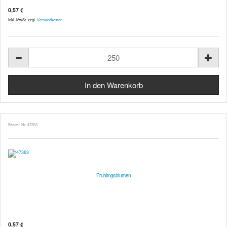
0,57 €
inkl. MwSt. zzgl.
Versandkosten
Bestell-Nr. 47363
Frühlingsblumen
0,57 €