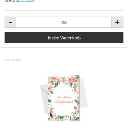
inkl. MwSt. zzgl.
Versandkosten
Bestell-Nr. 47355