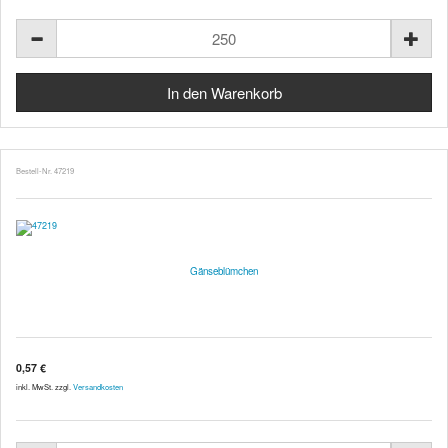
Bestell-Nr. 47219
Gänseblümchen
0,57 €
inkl. MwSt. zzgl.
Versandkosten