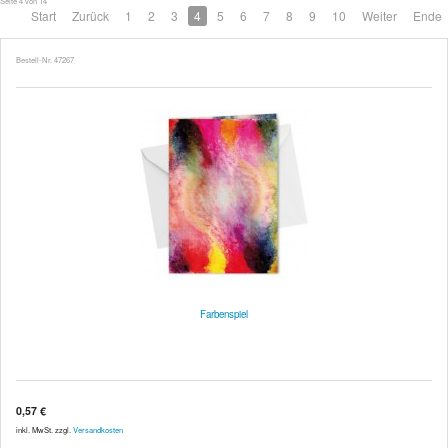
Seite 4 von 14
Start
Zurück
1
2
3
4
5
6
7
8
9
10
Weiter
Ende
Bestell-Nr. 47267
Farbenspiel
0,57 €
inkl. MwSt. zzgl.
Versandkosten