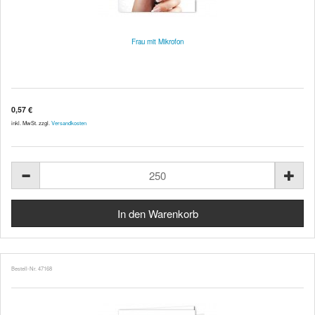
Frau mit Mikrofon
0,57 €
inkl. MwSt. zzgl.
Versandkosten
Bestell-Nr. 47168