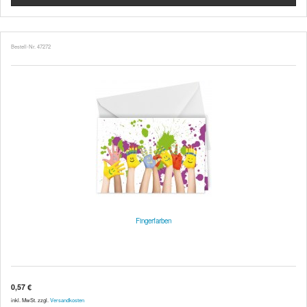
Bestell-Nr. 47272
Fingerfarben
0,57 €
inkl. MwSt. zzgl.
Versandkosten