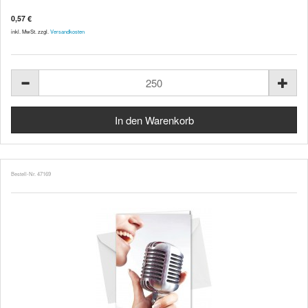
0,57 €
inkl. MwSt. zzgl.
Versandkosten
Bestell-Nr. 47169