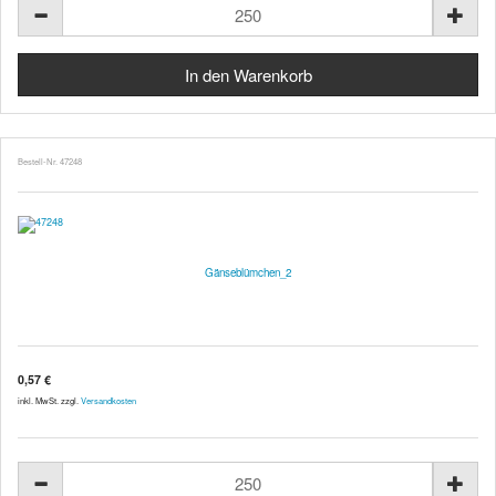
Bestell-Nr. 47248
Gänseblümchen_2
0,57 €
inkl. MwSt. zzgl.
Versandkosten