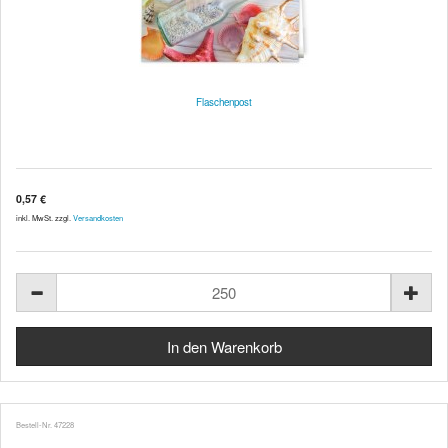
Flaschenpost
0,57 €
inkl. MwSt. zzgl.
Versandkosten
Bestell-Nr. 47228