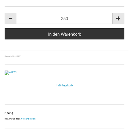
Bestell-Nr. 47273
Frühlingskorb
0,57 €
inkl. MwSt. zzgl.
Versandkosten