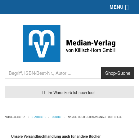
Toggle 
MENU
Ihr Warenkorb ist noch leer.
AKTUELLE SEITE:
STARTSEITE
BÜCHER
NATALIE ODER DER KLANG NACH DER STILLE
Unsere Versandbuchhandlung auch für andere Bücher