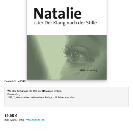
Bestell-Nr. 49346
Wie eine Gehörlose die Welt der Hörenden erobert.
Simone Jung
2019, 2., überarbeitete und erweiterte Auflage, 181 Seiten, kartoniert
19,95 €
inkl. MwSt. zzgl.
Versandkosten