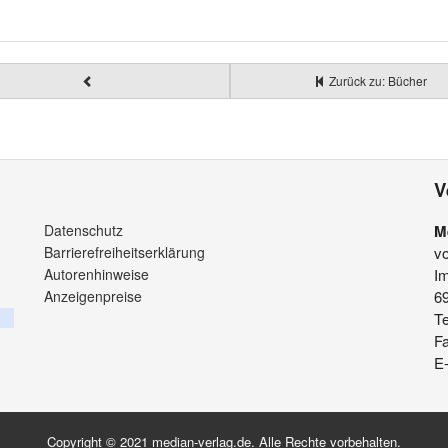
Zurück zu: Bücher
V
Datenschutz
M
Barrierefreiheitserklärung
v
Autorenhinweise
Im
Anzeigenpreise
6
Te
F
E-
Copyright © 2021 median-verlag.de. Alle Rechte vorbehalten.