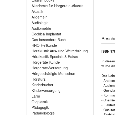
English books
Akademie für Hörgeräte-Akustik
Akustik
Allgemein
Audiologie
Audiometrie
Cochlea Implantat
Besch
Das besondere Buch
HNO-Heilkunde
Hörakustik Aus- und Weiterbildung
ISBN 978
Hörakustik Specials & Extras
In diesem
Hörgeräte-Kunde
wurde die
Hörgeräte-Versorgung
Hörgeschädigte Menschen
Das Lehr
Hörsturz
- Anatom
Kinderbücher
- Audiom
- Grundl
Kinderversorgung
- Kommun
Lärm
- Chemie
Otoplastik
- Elektro
Pädagogik
- Qualit
Pädaudiologie
- Fachkal