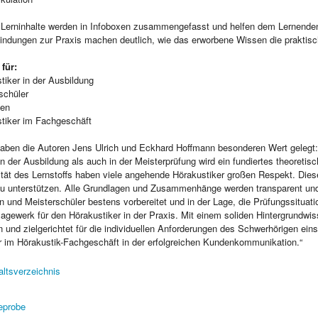
 Lerninhalte werden in Infoboxen zusammengefasst und helfen dem Lernenden,
indungen zur Praxis machen deutlich, wie das erworbene Wissen die praktisch
 für:
tiker in der Ausbildung
schüler
ten
stiker im Fachgeschäft
aben die Autoren Jens Ulrich und Eckhard Hoffmann besonderen Wert gelegt:
n der Ausbildung als auch in der Meisterprüfung wird ein fundiertes theoreti
tät des Lernstoffs haben viele angehende Hörakustiker großen Respekt. Dies
zu unterstützen. Alle Grundlagen und Zusammenhänge werden transparent und 
 und Meisterschüler bestens vorbereitet und in der Lage, die Prüfungssituati
agewerk für den Hörakustiker in der Praxis. Mit einem soliden Hintergrundw
 und zielgerichtet für die individuellen Anforderungen des Schwerhörigen ein
r im Hörakustik-Fachgeschäft in der erfolgreichen Kundenkommunikation.“
altsverzeichnis
eprobe