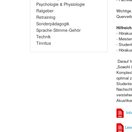
Psychologie & Physiologie
Ratgeber
Wichtige
Querverb
Retraining
Sonderpädagogik
Hilfreich
Sprache-Stimme-Gehör
- Hörakus
Technik
- Meister
Tinnitus
- Studen
- Höraku
Darauf h
„Sowohl i
Komplexi
optimal 
Studenten
Nachschl
verstehen
Akustike
Inh
Les