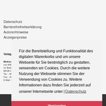
Datenschutz
Barrierefreiheitserklärung
Autorenhinweise
Anzeigenpreise
Für die Bereitstellung und Funktionalität des
Verlag
digitalen Warenkorbs und um unsere
Median-Verlag
Webseite für Sie bestmöglich zu gestalten,
von Killisch-Horn GmbH
verwenden wir Cookies. Durch die weitere
Im Breitspiel 11 a
69126 Heidelberg
Nutzung der Webseite stimmen Sie der
Tel.: +49-6221-90 509-0
Fax: +49-6221-90 509-20
Verwendung von Cookies zu. Weitere
E-Mail: info@median-verlag.de
Informationen dazu finden Sie jederzeit auf
unserer Internetseite unter |
Datenschutz
Copyright © 2021 median-verlag.de. Alle Rechte vorbehalten.
Verstanden