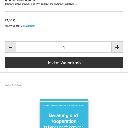
Erfassung der subjektiven Hörqualität bei hörgeschädigten ...
32,00 €
inkl. MwSt. zzgl.
Versandkosten
Bestell-Nr. 59296