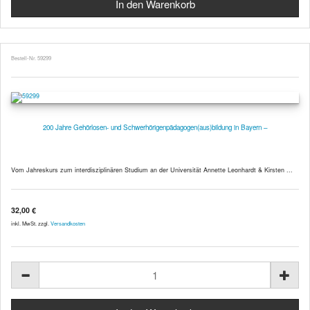
Bestell-Nr. 59299
200 Jahre Gehörlosen- und Schwerhörigenpädagogen(aus)bildung in Bayern –
Vom Jahreskurs zum interdisziplinären Studium an der Universität Annette Leonhardt & Kirsten ...
32,00 €
inkl. MwSt. zzgl.
Versandkosten