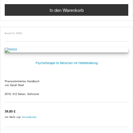
Bestell-Nr. 59303
Psychotherapie für Menschen mit Hörbehinderung
Praxisorientiertes Handbuch
von Sarah Neef
2019, 412 Seiten, Softcover
39,80 €
inkl. MwSt. zzgl.
Versandkosten