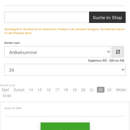
Suche im Shop
(Suchbegriff im Suchfeld für ein bestimmtes Produkt in der aktuellen Kategorie, Suchfeld leer lassen
für alle Produkte darin)
Sortiert nach
Ergebnisse 505 - 528 von 536
Seite 22 von 23
Start
Zurück
14
15
16
17
18
19
20
21
22
23
Weiter
Ende
Bestell-Nr. 59284