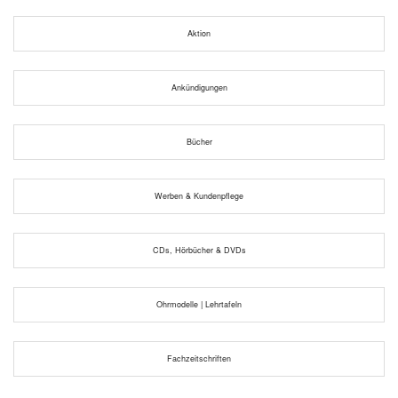
Aktion
Ankündigungen
Bücher
Werben & Kundenpflege
CDs, Hörbücher & DVDs
Ohrmodelle | Lehrtafeln
Fachzeitschriften