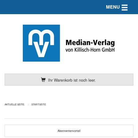
Toggle n
MENU
Ihr Warenkorb ist noch leer.
AKTUELLE SEITE:
STARTSEITE
Abonnentenvorteil