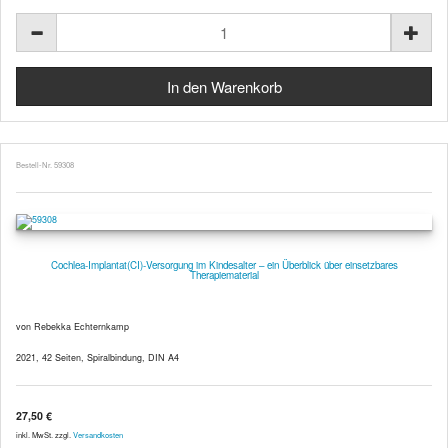
Bestell-Nr. 59308
Cochlea-Implantat(CI)-Versorgung im Kindesalter – ein Überblick über einsetzbares
Therapiematerial
von Rebekka Echternkamp
2021, 42 Seiten, Spiralbindung, DIN A4
27,50 €
inkl. MwSt. zzgl.
Versandkosten