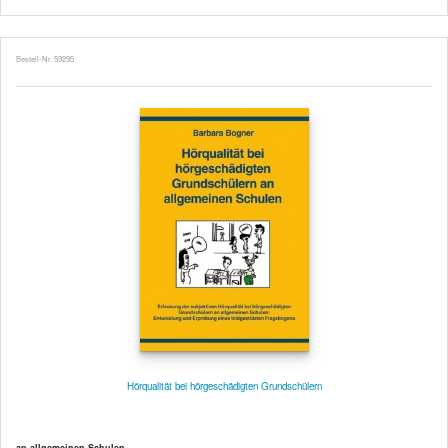
Bestell-Nr. 59295
Hörqualität bei hörgeschädigten Grundschülern
an allgemeinen Schulen