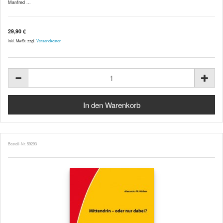
Manfred ...
29,90 €
inkl. MwSt. zzgl.
Versandkosten
Bestell-Nr. 59293