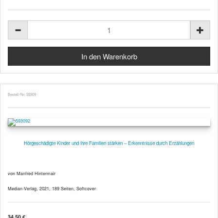
Bestell-Nr. 59309
Hörgeschädigte Kinder und ihre Familien stärken – Erkenntnisse durch Erzählungen
von Manfred Hintermair
Median-Verlag, 2021, 189 Seiten, Softcover
34,50 €