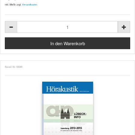
inkl. MwSt. zzgl.
Versandkosten
Bestell-Nr. 59289