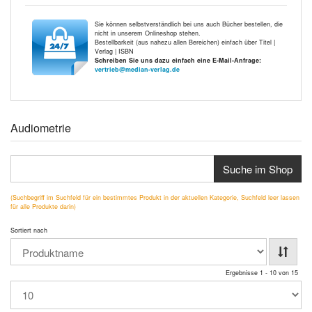
Sie können selbstverständlich bei uns auch Bücher bestellen, die
nicht in unserem Onlineshop stehen.
Bestellbarkeit (aus nahezu allen Bereichen) einfach über Titel |
Verlag | ISBN
Schreiben Sie uns dazu einfach eine E-Mail-Anfrage:
vertrieb@median-verlag.de
Audiometrie
Suche im Shop
(Suchbegriff im Suchfeld für ein bestimmtes Produkt in der aktuellen Kategorie, Suchfeld leer lassen
für alle Produkte darin)
Sortiert nach
Ergebnisse 1 - 10 von 15