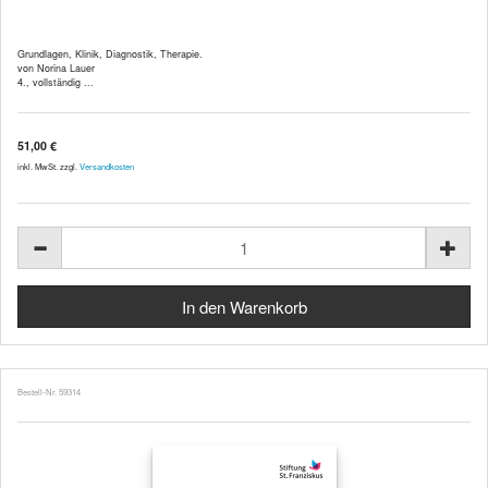
Grundlagen, Klinik, Diagnostik, Therapie.
von Norina Lauer
4., vollständig ...
51,00 €
inkl. MwSt. zzgl.
Versandkosten
Bestell-Nr. 59314