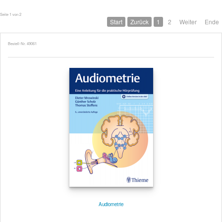
Seite 1 von 2
Start
Zurück
1
2
Weiter
Ende
Bestell-Nr. 49061
Audiometrie