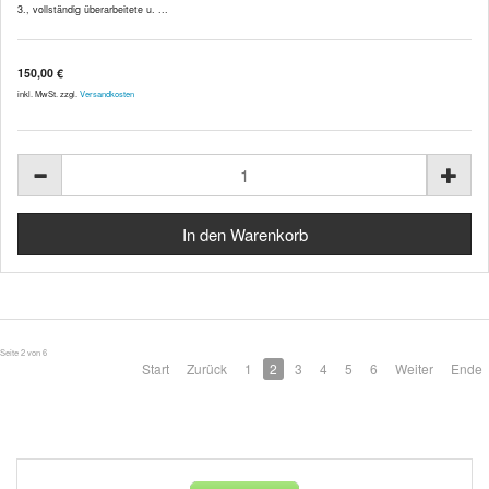
3., vollständig überarbeitete u. ...
150,00 €
inkl. MwSt. zzgl.
Versandkosten
Seite 2 von 6
Start
Zurück
1
2
3
4
5
6
Weiter
Ende