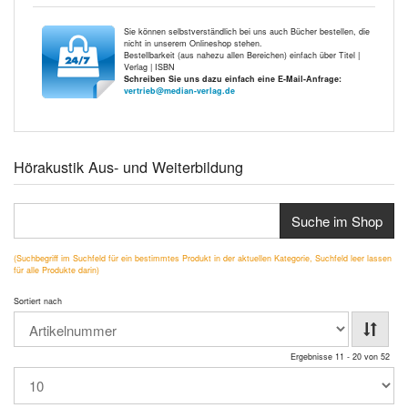
Sie können selbstverständlich bei uns auch Bücher bestellen, die
nicht in unserem Onlineshop stehen.
Bestellbarkeit (aus nahezu allen Bereichen) einfach über Titel |
Verlag | ISBN
Schreiben Sie uns dazu einfach eine E-Mail-Anfrage:
vertrieb@median-verlag.de
Hörakustik Aus- und Weiterbildung
Suche im Shop
(Suchbegriff im Suchfeld für ein bestimmtes Produkt in der aktuellen Kategorie, Suchfeld leer lassen
für alle Produkte darin)
Sortiert nach
Ergebnisse 11 - 20 von 52