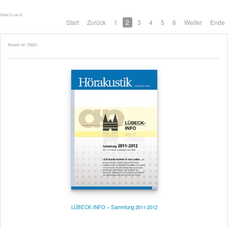
Seite 2 von 6
Start
Zurück
1
2
3
4
5
6
Weiter
Ende
Bestell-Nr. 59261
LÜBECK-INFO – Sammlung 2011-2012