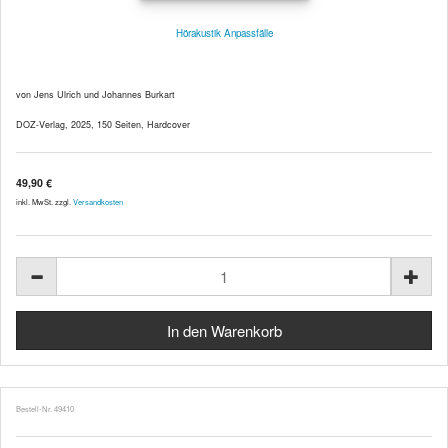
Hörakustik Anpassfälle
von Jens Ulrich und Johannes Burkart
DOZ-Verlag, 2025, 150 Seiten, Hardcover
49,90 €
inkl. MwSt. zzgl.
Versandkosten
Bestell-Nr. 49410