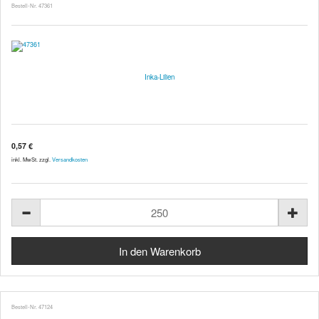
Bestell-Nr. 47361
Inka-Lilien
0,57 €
inkl. MwSt. zzgl.
Versandkosten
Bestell-Nr. 47124