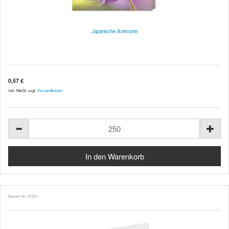
Japanische Anemone
0,57 €
inkl. MwSt. zzgl.
Versandkosten
Bestell-Nr. 47201