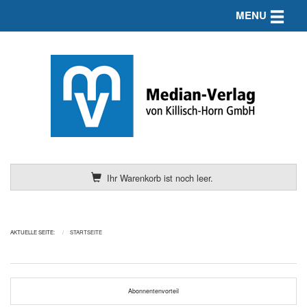
Toggle n
MENU
Ihr Warenkorb ist noch leer.
AKTUELLE SEITE:
STARTSEITE
Abonnentenvorteil