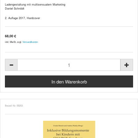
Ladengestaltung mit multisensualem Marketing
Daniel Schnödt
2. Auflage 2017, Hardcover
68,00 €
inkl. MwSt. zzgl.
Versandkosten
Bestell-Nr. 59253