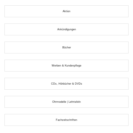
Aktion
Ankündigungen
Bücher
Werben & Kundenpflege
CDs, Hörbücher & DVDs
Ohrmodelle | Lehrtafeln
Fachzeitschriften