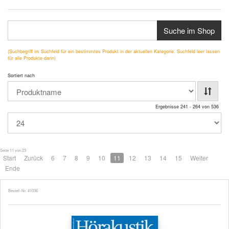
Suche im Shop
(Suchbegriff im Suchfeld für ein bestimmtes Produkt in der aktuellen Kategorie, Suchfeld leer lassen
für alle Produkte darin)
Sortiert nach
Ergebnisse 241 - 264 von 536
Seite 11 von 23
Start
Zurück
6
7
8
9
10
11
12
13
14
15
Weiter
Ende
Bestell-Nr. 41036