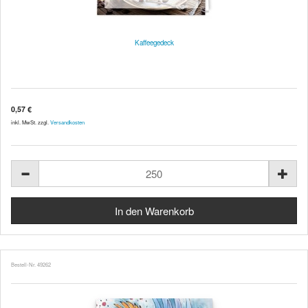
Kaffeegedeck
0,57 €
inkl. MwSt. zzgl.
Versandkosten
Bestell-Nr. 49262