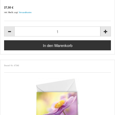
27,50 €
inkl. MwSt. zzgl.
Versandkosten
Bestell-Nr. 47346