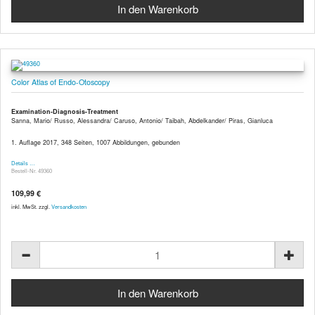
Color Atlas of Endo-Otoscopy
Examination-Diagnosis-Treatment
Sanna, Mario/ Russo, Alessandra/ Caruso, Antonio/ Taibah, Abdelkander/ Piras, Gianluca
1. Auflage 2017, 348 Seiten, 1007 Abbildungen, gebunden
Details …
Bestell-Nr. 49360
109,99 €
inkl. MwSt. zzgl.
Versandkosten