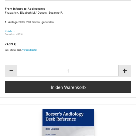
From Infancy to Adolescence
Fitzpatrick, Elizabeth M./ Doucet, Suzanne P.
1. Auflage 2013, 240 Seiten, gebunden
Details …
Bestell-Nr. 49316
74,99 €
inkl. MwSt. zzgl.
Versandkosten