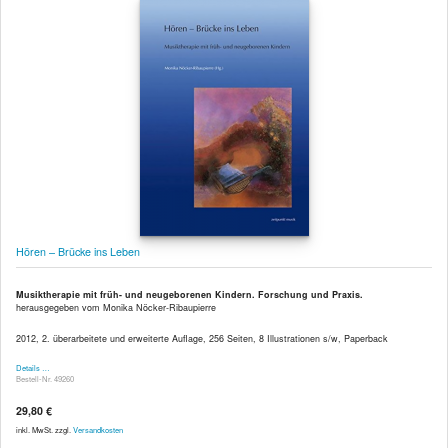
Hören – Brücke ins Leben
Musiktherapie mit früh- und neugeborenen Kindern. Forschung und Praxis.
herausgegeben vom Monika Nöcker-Ribaupierre
2012, 2. überarbeitete und erweiterte Auflage, 256 Seiten, 8 Illustrationen s/w, Paperback
Details …
Bestell-Nr. 49260
29,80 €
inkl. MwSt. zzgl.
Versandkosten