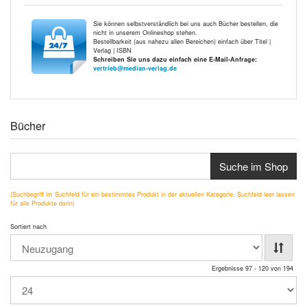
Sie können selbstverständlich bei uns auch Bücher bestellen, die
nicht in unserem Onlineshop stehen.
Bestellbarkeit (aus nahezu allen Bereichen) einfach über Titel |
Verlag | ISBN
Schreiben Sie uns dazu einfach eine E-Mail-Anfrage:
vertrieb@median-verlag.de
Bücher
Suche im Shop
(Suchbegriff im Suchfeld für ein bestimmtes Produkt in der aktuellen Kategorie, Suchfeld leer lassen
für alle Produkte darin)
Sortiert nach
Ergebnisse 97 - 120 von 194