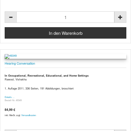
Hearing Conversation
In Occupational, Recreational, Educational, and Home Settings
Rawool, Vishakha
1. Auflage 2011, 336 Seiten, 191 Abbildungen, broschiert
Details …
Bestell-Nr. 49349
84,99 €
inkl. MwSt. zzgl.
Versandkosten