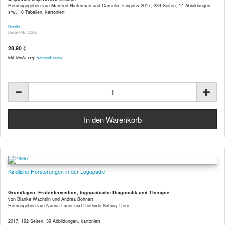
Herausgegeben von Manfred Hintermair und Cornelia Tsirigotis 2017, 234 Seiten, 14 Abbildungen
s/w, 18 Tabellen, kartoniert
Details …
Bestell-Nr. 59296
28,90 €
inkl. MwSt. zzgl.
Versandkosten
Kindliche Hörstörungen in der Logopädie
Grundlagen, Frühintervention, logopädische Diagnostik und Therapie
von Bianka Wachtlin und Andrea Bohnert
Herausgeben von Norina Lauer und Dietlinde Schrey-Dern
2017, 192 Seiten, 39 Abbildungen, kartoniert