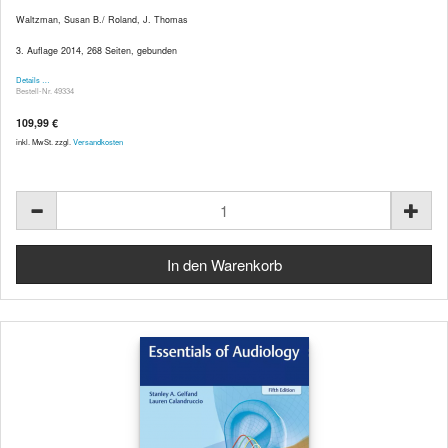
Waltzman, Susan B./ Roland, J. Thomas
3. Auflage 2014, 268 Seiten, gebunden
Details …
Bestell-Nr. 49334
109,99 €
inkl. MwSt. zzgl.
Versandkosten