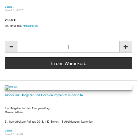
Details …
Bestell-Nr. 49367
25,00 €
inkl. MwSt. zzgl.
Versandkosten
Kinder mit Hörgerät und Cochlea Implantat in der Kita
Ein Ratgeber für den Gruppenalltag
Gisela Batliner
3., überarbeitete Auflage 2018, 133 Seiten, 13 Abbildungen, kartoniert
Details …
Bestell-Nr. 49366