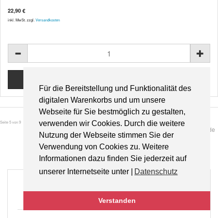
22,90 €
inkl. MwSt. zzgl.
Versandkosten
Für die Bereitstellung und Funktionalität des
digitalen Warenkorbs und um unsere
Webseite für Sie bestmöglich zu gestalten,
Seite 5 von 9
verwenden wir Cookies. Durch die weitere
Start
Zurück
1
2
3
4
5
6
7
8
9
Weiter
Ende
Nutzung der Webseite stimmen Sie der
Verwendung von Cookies zu. Weitere
Informationen dazu finden Sie jederzeit auf
unserer Internetseite unter |
Datenschutz
Gratisversand
für Bücher innerhalb Deutschlands
Verstanden