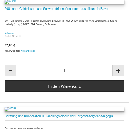
200 Jahre Gehörlosen- und Schwerhörigenpädagogen(aus)bildung in Bayern –
Vom Jahreskurs zum interdisziplinären Studium an der Universität Annette Leonhardt & Kirsten
Ludwig (Hrsg.) 2017, 224 Seiten, Softcover
Details …
Bestell-Nr. 59299
32,00 €
inkl. MwSt. zzgl.
Versandkosten
Beratung und Kooperation in Handlungsfeldern der Hörgeschädigtenpädagogik
Empowermentprozesse initiieren