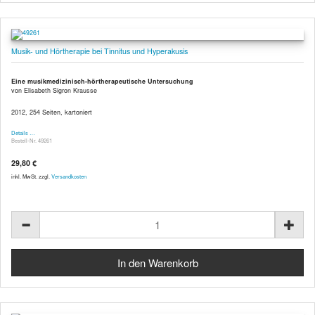
Musik- und Hörtherapie bei Tinnitus und Hyperakusis
Eine musikmedizinisch-hörtherapeutische Untersuchung
von Elisabeth Sigron Krausse
2012, 254 Seiten, kartoniert
Details …
Bestell-Nr. 49261
29,80 €
inkl. MwSt. zzgl.
Versandkosten