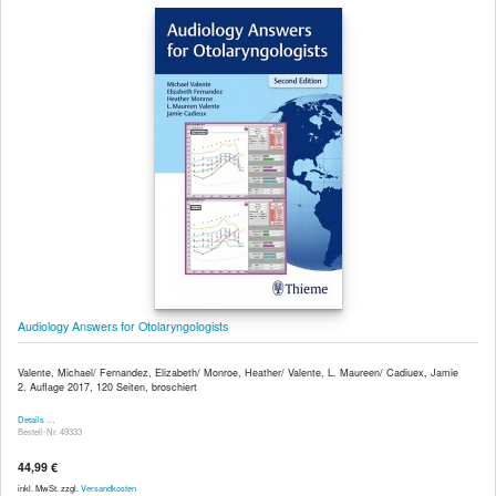
Audiology Answers for Otolaryngologists
Valente, Michael/ Fernandez, Elizabeth/ Monroe, Heather/ Valente, L. Maureen/ Cadiuex, Jamie
2. Auflage 2017, 120 Seiten, broschiert
Details …
Bestell-Nr. 49333
44,99 €
inkl. MwSt. zzgl.
Versandkosten