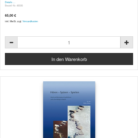
Details …
Bestell-Nr. 49335
65,00 €
inkl. MwSt. zzgl.
Versandkosten