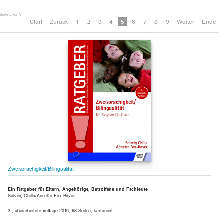
Seite 5 von 9
Start
Zurück
1
2
3
4
5
6
7
8
9
Weiter
Ende
Zweisprachigkeit/Bilingualität
Ein Ratgeber für Eltern, Angehörige, Betroffene und Fachleute
Solveig Chilla/Annette Fox-Boyer
2., überarbeitete Auflage 2016, 68 Seiten, kartoniert