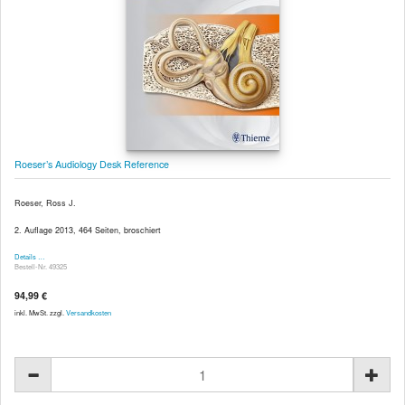
Roeser’s Audiology Desk Reference
Roeser, Ross J.
2. Auflage 2013, 464 Seiten, broschiert
Details …
Bestell-Nr. 49325
94,99 €
inkl. MwSt. zzgl.
Versandkosten