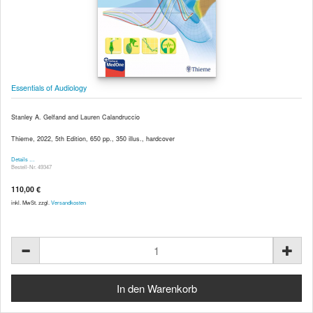
Essentials of Audiology
Stanley A. Gelfand and Lauren Calandruccio
Thieme, 2022, 5th Edition, 650 pp., 350 illus., hardcover
Details …
Bestell-Nr. 49347
110,00 €
inkl. MwSt. zzgl.
Versandkosten