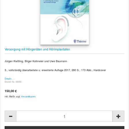
Versorgung mit Hörgeräten und Hörimplantaten
Jürgen Kießling, Birger Kollmeier und Uwe Baumann
3., vollständig überarbeitete u. erweiterte Auflage 2017, 280 S., 173 Abb., Hardcover
Details …
Bestell-Nr. 49355
150,00 €
inkl. MwSt. zzgl.
Versandkosten