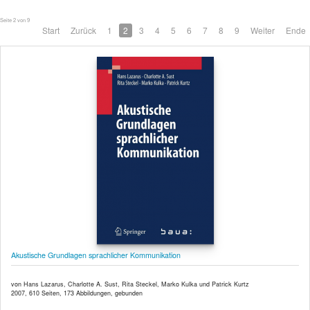
Seite 2 von 9
Start
Zurück
1
2
3
4
5
6
7
8
9
Weiter
Ende
Akustische Grundlagen sprachlicher Kommunikation
von Hans Lazarus, Charlotte A. Sust, Rita Steckel, Marko Kulka und Patrick Kurtz
2007, 610 Seiten, 173 Abbildungen, gebunden