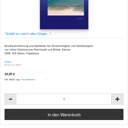
"Schläft ein Lied in allen Dingen..."
Musikwahrnehmung und Spiellieder bei Schwerhörigkeit und Gehörlosigkeit
von Ulrike Stelzhammer-Reichhardt und Shirley Salmon
2008, 232 Seiten, Paperback
Details …
Bestell-Nr. 49224
24,90 €
inkl. MwSt. zzgl.
Versandkosten