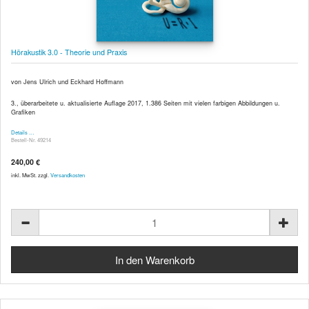
Hörakustik 3.0 - Theorie und Praxis
von Jens Ulrich und Eckhard Hoffmann
3., überarbeitete u. aktualisierte Auflage 2017, 1.386 Seiten mit vielen farbigen Abbildungen u.
Grafiken
Details …
Bestell-Nr. 49214
240,00 €
inkl. MwSt. zzgl.
Versandkosten