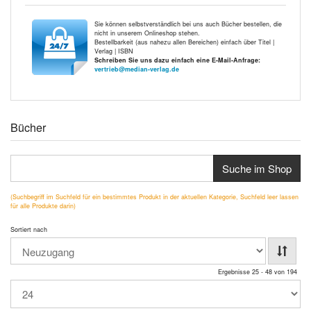
Sie können selbstverständlich bei uns auch Bücher bestellen, die
nicht in unserem Onlineshop stehen.
Bestellbarkeit (aus nahezu allen Bereichen) einfach über Titel |
Verlag | ISBN
Schreiben Sie uns dazu einfach eine E-Mail-Anfrage:
vertrieb@median-verlag.de
Bücher
Suche im Shop
(Suchbegriff im Suchfeld für ein bestimmtes Produkt in der aktuellen Kategorie, Suchfeld leer lassen
für alle Produkte darin)
Sortiert nach
Ergebnisse 25 - 48 von 194