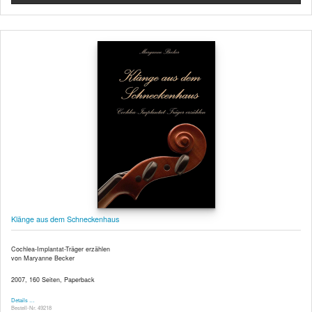
Klänge aus dem Schneckenhaus
Cochlea-Implantat-Träger erzählen
von Maryanne Becker
2007, 160 Seiten, Paperback
Details …
Bestell-Nr. 49218