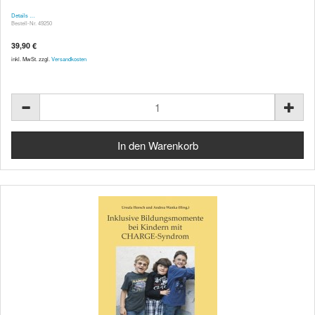
Details …
Bestell-Nr. 49250
39,90 €
inkl. MwSt. zzgl.
Versandkosten