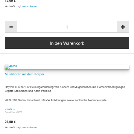
12,00 €
inkl. MwSt. zzgl.
Versandkosten
Musikhören mit dem Körper
Rhythmik in der Entwicklungsförderung von Kindern und Jugendlichen mit Hörbeeinträchtigungen
Brigitte Steinmann und Karin Pollicino
2009, 200 Seiten, broschiert, 58 s/w Abbildungen sowie zahlreiche Notenbeispiele
Details …
Bestell-Nr. 49259
24,90 €
inkl. MwSt. zzgl.
Versandkosten