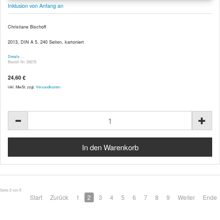
Inklusion von Anfang an
Christiane Bischoff
2013, DIN A 5, 240 Seiten, kartoniert
Details …
Bestell-Nr. 59276
24,60 €
inkl. MwSt. zzgl.
Versandkosten
Seite 2 von 9
Start
Zurück
1
2
3
4
5
6
7
8
9
Weiter
Ende