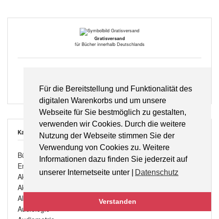
Gratisversand
für Bücher innerhalb Deutschlands
Lieferung auf Rechnung
Wir bieten Ihnen die bequeme Lieferung auf Rechnung (Neukunden bis zu einem
Für die Bereitstellung und Funktionalität des
Bestellwert von 150,- €)
digitalen Warenkorbs und um unsere
Webseite für Sie bestmöglich zu gestalten,
verwenden wir Cookies. Durch die weitere
Kategorien
Nutzung der Webseite stimmen Sie der
Verwendung von Cookies zu. Weitere
Bücher aus dem Median-Verlag
Informationen dazu finden Sie jederzeit auf
English books
unserer Internetseite unter |
Datenschutz
Akademie für Hörgeräte-Akustik
Akustik
Allgemein
Verstanden
Audiologie