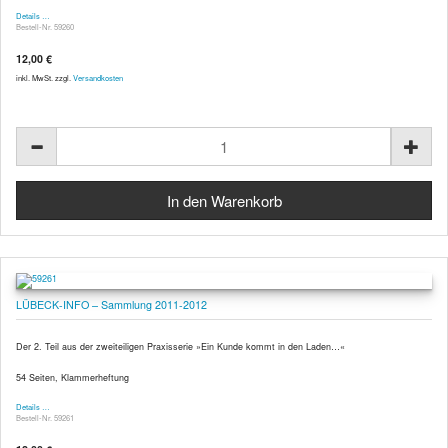
Details …
Bestell-Nr. 59260
12,00 €
inkl. MwSt. zzgl.
Versandkosten
LÜBECK-INFO – Sammlung 2011-2012
Der 2. Teil aus der zweiteiligen Praxisserie »Ein Kunde kommt in den Laden…«
54 Seiten, Klammerheftung
Details …
Bestell-Nr. 59261