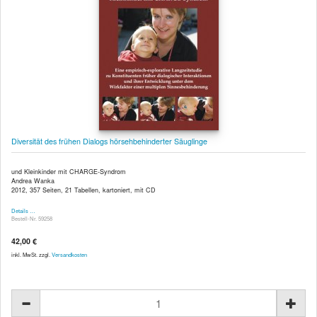
Diversität des frühen Dialogs hörsehbehinderter Säuglinge
und Kleinkinder mit CHARGE-Syndrom
Andrea Wanka
2012, 357 Seiten, 21 Tabellen, kartoniert, mit CD
Details …
Bestell-Nr. 59258
42,00 €
inkl. MwSt. zzgl.
Versandkosten