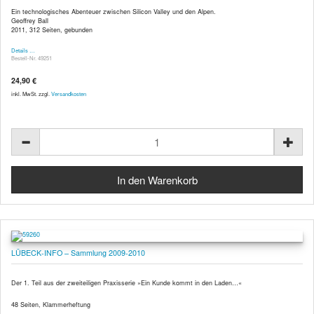
Ein technologisches Abenteuer zwischen Silicon Valley und den Alpen.
Geoffrey Ball
2011, 312 Seiten, gebunden
Details …
Bestell-Nr. 49251
24,90 €
inkl. MwSt. zzgl.
Versandkosten
LÜBECK-INFO – Sammlung 2009-2010
Der 1. Teil aus der zweiteiligen Praxisserie »Ein Kunde kommt in den Laden…«
48 Seiten, Klammerheftung