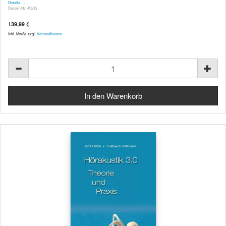
Details …
Bestell-Nr. 49212
139,99 €
inkl. MwSt. zzgl.
Versandkosten