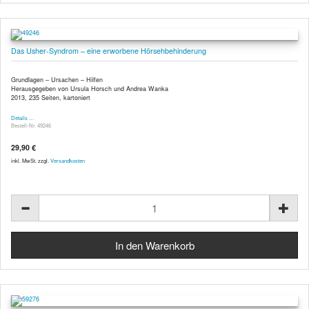
Das Usher-Syndrom – eine erworbene Hörsehbehinderung
Grundlagen – Ursachen – Hilfen
Herausgegeben von Ursula Horsch und Andrea Wanka
2013, 235 Seiten, kartoniert
Details …
Bestell-Nr. 49246
29,90 €
inkl. MwSt. zzgl.
Versandkosten