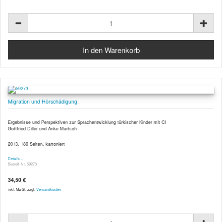
Migration und Hörschädigung
Ergebnisse und Perspektiven zur Sprachentwicklung türkischer Kinder mit CI
Gottfried Diller und Anke Martsch
2013, 180 Seiten, kartoniert
Details …
Bestell-Nr. 59273
34,50 €
inkl. MwSt. zzgl.
Versandkosten