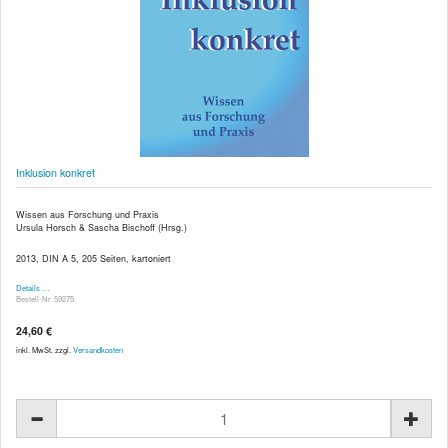
Inklusion konkret
Wissen aus Forschung und Praxis
Ursula Horsch & Sascha Bischoff (Hrsg.)
2013, DIN A 5, 205 Seiten, kartoniert
Details …
Bestell-Nr. 59275
24,60 €
inkl. MwSt. zzgl.
Versandkosten