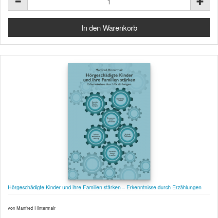
Hörgeschädigte Kinder und ihre Familien stärken – Erkenntnisse durch Erzählungen
von Manfred Hintermair