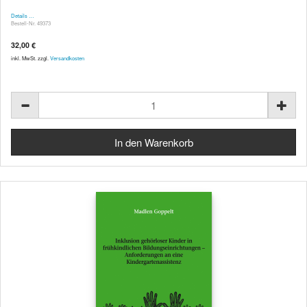
Details …
Bestell-Nr. 49373
32,00 €
inkl. MwSt. zzgl.
Versandkosten