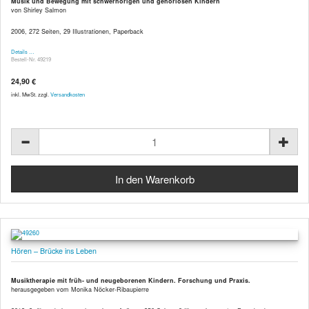
Musik und Bewegung mit schwerhörigen und gehörlosen Kindern
von Shirley Salmon
2006, 272 Seiten, 29 Illustrationen, Paperback
Details …
Bestell-Nr. 49219
24,90 €
inkl. MwSt. zzgl.
Versandkosten
Hören – Brücke ins Leben
Musiktherapie mit früh- und neugeborenen Kindern. Forschung und Praxis.
herausgegeben vom Monika Nöcker-Ribaupierre