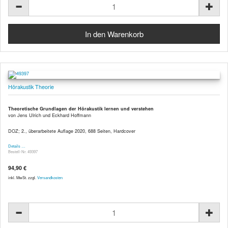
Hörakustik Theorie
Theoretische Grundlagen der Hörakustik lernen und verstehen
von Jens Ulrich und Eckhard Hoffmann
DOZ; 2., überarbeitete Auflage 2020, 688 Seiten, Hardcover
Details …
Bestell-Nr. 49397
94,90 €
inkl. MwSt. zzgl.
Versandkosten