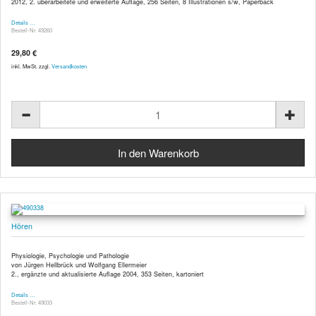
2012, 2. überarbeitete und erweiterte Auflage, 256 Seiten, 8 Illustrationen s/w, Paperback
Details …
Bestell-Nr. 49260
29,80 €
inkl. MwSt. zzgl.
Versandkosten
Hören
Physiologie, Psychologie und Pathologie
von Jürgen Hellbrück und Wolfgang Ellermeier
2., ergänzte und aktualisierte Auflage 2004, 353 Seiten, kartoniert
Details …
Bestell-Nr. 49033