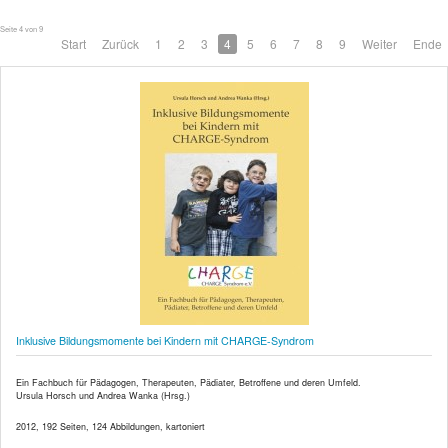
Seite 4 von 9
Start
Zurück
1
2
3
4
5
6
7
8
9
Weiter
Ende
Inklusive Bildungsmomente bei Kindern mit CHARGE-Syndrom
Ein Fachbuch für Pädagogen, Therapeuten, Pädiater, Betroffene und deren Umfeld.
Ursula Horsch und Andrea Wanka (Hrsg.)
2012, 192 Seiten, 124 Abbildungen, kartoniert