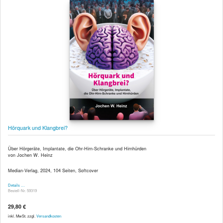
Hörquark und Klangbrei?
Über Hörgeräte, Implantate, die Ohr-Hirn-Schranke und Hirnhürden
von Jochen W. Heinz
Median-Verlag, 2024, 104 Seiten, Softcover
Details …
Bestell-Nr. 59319
29,80 €
inkl. MwSt. zzgl.
Versandkosten