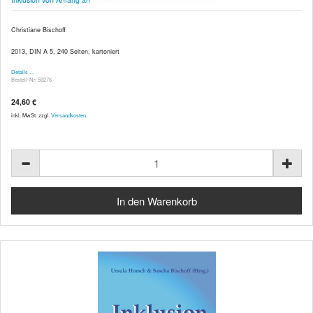
Christiane Bischoff
2013, DIN A 5, 240 Seiten, kartoniert
Details …
Bestell-Nr. 59276
24,60 €
inkl. MwSt. zzgl.
Versandkosten