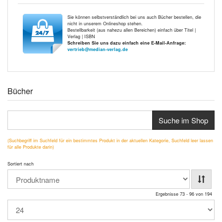
Sie können selbstverständlich bei uns auch Bücher bestellen, die
nicht in unserem Onlineshop stehen.
Bestellbarkeit (aus nahezu allen Bereichen) einfach über Titel |
Verlag | ISBN
Schreiben Sie uns dazu einfach eine E-Mail-Anfrage:
vertrieb@median-verlag.de
Bücher
Suche im Shop
(Suchbegriff im Suchfeld für ein bestimmtes Produkt in der aktuellen Kategorie, Suchfeld leer lassen
für alle Produkte darin)
Sortiert nach
Ergebnisse 73 - 96 von 194