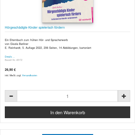
Hörgeschädigte Kinder spielerisch fördern
Ein Elternbuch zum frühen Hör- und Spracherwerb
von Gisela Batliner
E. Reinhardt, 5. Auflage 2022, 206 Seiten, 14 Abbildungen, kartoniert
Details …
Bestell-Nr. 49172
26,90 €
inkl. MwSt. zzgl.
Versandkosten