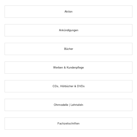
Aktion
Ankündigungen
Bücher
Werben & Kundenpflege
CDs, Hörbücher & DVDs
Ohrmodelle | Lehrtafeln
Fachzeitschriften