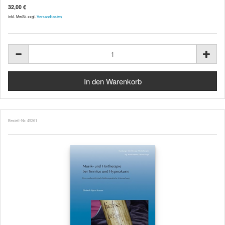
32,00 €
inkl. MwSt. zzgl.
Versandkosten
Bestell-Nr. 49261