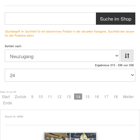
Suche im Shop
(Suchbegriff im Suchfeld für ein bestimmtes Produkt in der aktuellen Kategorie, Suchfeld leer lassen
für alle Produkte darin)
Sortiert nach
Ergebnisse 313 - 336 von 536
Seite 14 von 23
Start
Zurück
9
10
11
12
13
14
15
16
17
18
Weiter
Ende
Bestell-Nr. 49389