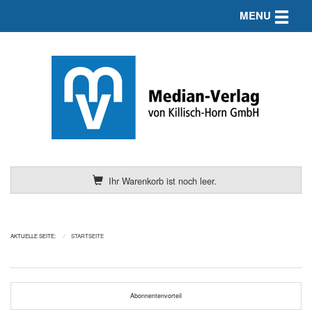
Toggle n
MENU
Ihr Warenkorb ist noch leer.
AKTUELLE SEITE:
STARTSEITE
Abonnentenvorteil