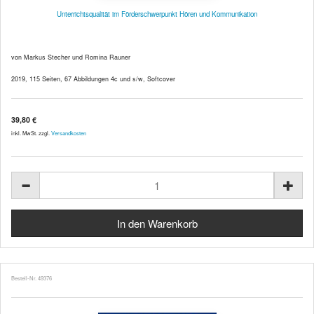
Unterrichtsqualität im Förderschwerpunkt Hören und Kommunikation
von Markus Stecher und Romina Rauner
2019, 115 Seiten, 67 Abbildungen 4c und s/w, Softcover
39,80 €
inkl. MwSt. zzgl.
Versandkosten
Bestell-Nr. 49376