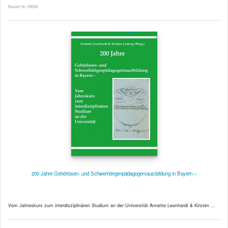
Bestell-Nr. 59299
200 Jahre Gehörlosen- und Schwerhörigenpädagogen(aus)bildung in Bayern –
Vom Jahreskurs zum interdisziplinären Studium an der Universität Annette Leonhardt & Kirsten ...