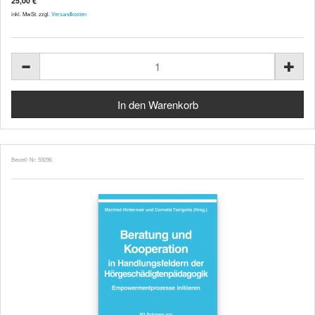
25,00 €
inkl. MwSt. zzgl.
Versandkosten
Bestell-Nr. 59296