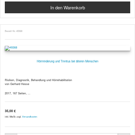
Bestell-Nr. 49368
Hörminderung und Tinnitus bei älteren Menschen
Risiken, Diagnostik, Behandlung und Hörrehabilitation
von Gerhard Hesse
2017, 167 Seiten, ...
35,00 €
inkl. MwSt. zzgl.
Versandkosten