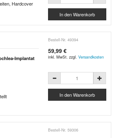
Seiten, Hardcover
Bestell-Nr. 49394
59,99 €
inkl. MwSt. zzgl.
Versandkosten
ochlea-Implantat
ellt
Bestell-Nr. 59306