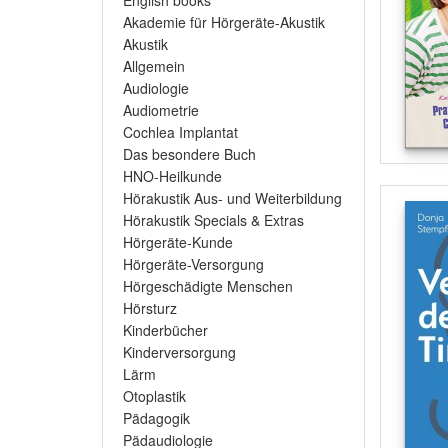
English books
Akademie für Hörgeräte-Akustik
Akustik
Allgemein
Audiologie
Audiometrie
Cochlea Implantat
Das besondere Buch
HNO-Heilkunde
Hörakustik Aus- und Weiterbildung
Hörakustik Specials & Extras
Hörgeräte-Kunde
Hörgeräte-Versorgung
Hörgeschädigte Menschen
Hörsturz
Kinderbücher
Kinderversorgung
Lärm
Otoplastik
Pädagogik
Pädaudiologie