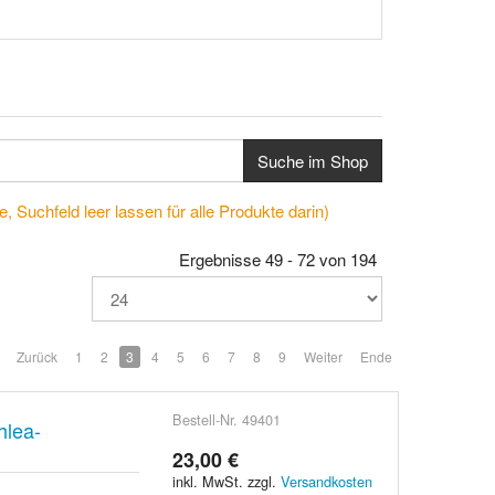
Suche im Shop
, Suchfeld leer lassen für alle Produkte darin)
Ergebnisse 49 - 72 von 194
Zurück
1
2
3
4
5
6
7
8
9
Weiter
Ende
Bestell-Nr. 49401
hlea-
23,00 €
inkl. MwSt. zzgl.
Versandkosten