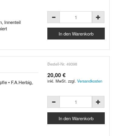
, Innenteil
iert
Bestell-Nr. 49398
20,00 €
inkl. MwSt. zzgl.
Versandkosten
fle • F.A.Herbig,