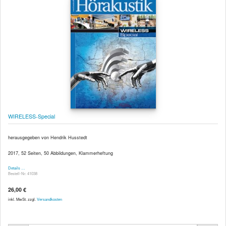
WIRELESS-Special
herausgegeben von Hendrik Husstedt
2017, 52 Seiten, 50 Abbildungen, Klammerheftung
Details …
Bestell-Nr. 41038
26,00 €
inkl. MwSt. zzgl.
Versandkosten