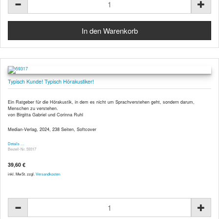
Typisch Kunde! Typisch Hörakustiker!
Ein Ratgeber für die Hörakustik, in dem es nicht um Sprachverstehen geht, sondern darum,
Menschen zu verstehen.
von Birgitta Gabriel und Corinna Ruhl
Median-Verlag, 2024, 238 Seiten, Softcover
Details …
Bestell-Nr. 59317
39,60 €
inkl. MwSt. zzgl.
Versandkosten