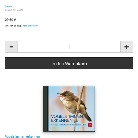
Details …
Bestell-Nr. 59320
29,60 €
inkl. MwSt. zzgl.
Versandkosten
Vogelstimmen erkennen