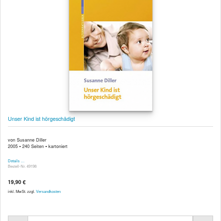
Unser Kind ist hörgeschädigt
von Susanne Diller
2005 ▪ 240 Seiten ▪ kartoniert
Details …
Bestell-Nr. 49198
19,90 €
inkl. MwSt. zzgl.
Versandkosten