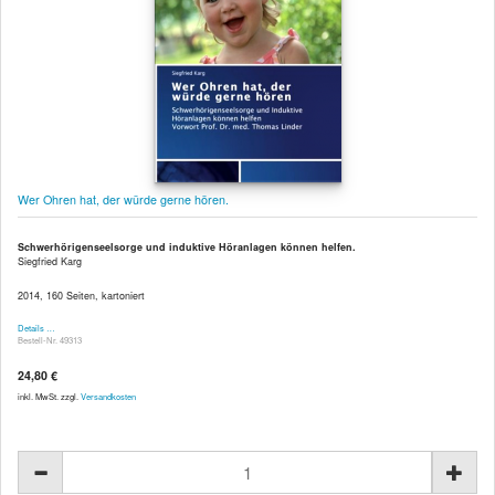
Wer Ohren hat, der würde gerne hören.
Schwerhörigenseelsorge und induktive Höranlagen können helfen.
Siegfried Karg
2014, 160 Seiten, kartoniert
Details …
Bestell-Nr. 49313
24,80 €
inkl. MwSt. zzgl.
Versandkosten