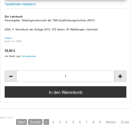
Taubblinden-Assistenz
Ein Lehrbuch
Herausgeber: Arbeitsgemeinschaft der TBA-Qualifizierungsinstitute (AGTI)
2024, 4. Nachdruck der Auflage 2015, 275 Seiten, 87 Abbildungen, kartoniert
Details …
Bestell-Nr. 59290
34,00 €
inkl. MwSt. zzgl.
Versandkosten
Seite 1 von 9
Start
Zurück
1
2
3
4
5
6
7
8
9
Weiter
Ende