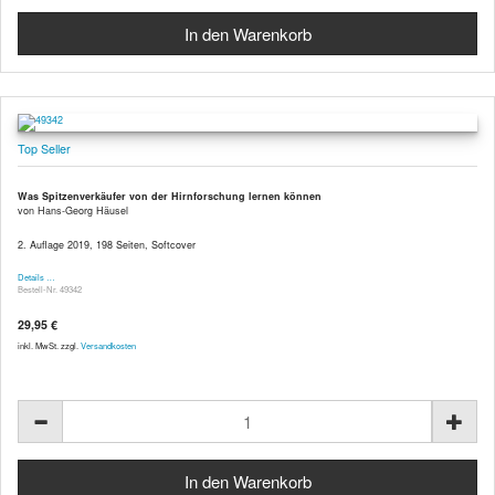
Top Seller
Was Spitzenverkäufer von der Hirnforschung lernen können
von Hans-Georg Häusel
2. Auflage 2019, 198 Seiten, Softcover
Details …
Bestell-Nr. 49342
29,95 €
inkl. MwSt. zzgl.
Versandkosten