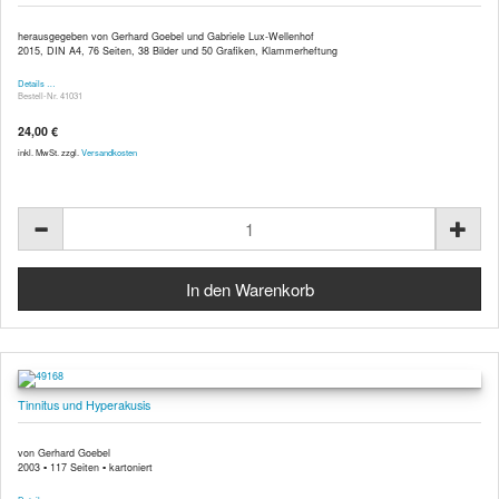
herausgegeben von Gerhard Goebel und Gabriele Lux-Wellenhof
2015, DIN A4, 76 Seiten, 38 Bilder und 50 Grafiken, Klammerheftung
Details …
Bestell-Nr. 41031
24,00 €
inkl. MwSt. zzgl.
Versandkosten
Tinnitus und Hyperakusis
von Gerhard Goebel
2003 ▪ 117 Seiten ▪ kartoniert