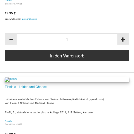
Details …
Bestell-Nr. 49168
19,95 €
inkl. MwSt. zzgl.
Versandkosten
Tinnitus - Leiden und Chance
mit einem ausführlichen Exkurs zur Geräuschüberempfindlichkeit (Hyperakusis)
von Helmut Schaaf und Gerhard Hesse
Profil, 3., aktualisierte und ergänzte Auflage 2011, 112 Seiten, kartoniert
Details …
Bestell-Nr. 49399
18,00 €