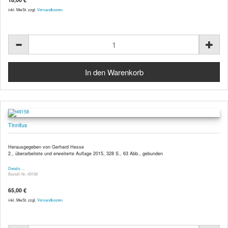
inkl. MwSt. zzgl.
Versandkosten
Tinnitus
Herausgegeben von Gerhard Hesse
2., überarbeitete und erweiterte Auflage 2015, 328 S., 63 Abb., gebunden
Details …
Bestell-Nr. 49158
65,00 €
inkl. MwSt. zzgl.
Versandkosten