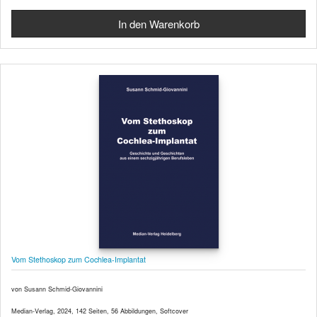
Vom Stethoskop zum Cochlea-Implantat
von Susann Schmid-Giovannini
Median-Verlag, 2024, 142 Seiten, 56 Abbildungen, Softcover