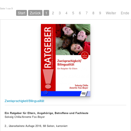
Seite 1 von 9
Start
Zurück
1
2
3
4
5
6
7
8
9
Weiter
Ende
Zweisprachigkeit/Bilingualität
Ein Ratgeber für Eltern, Angehörige, Betroffene und Fachleute
Solveig Chilla/Annette Fox-Boyer
2., überarbeitete Auflage 2016, 68 Seiten, kartoniert