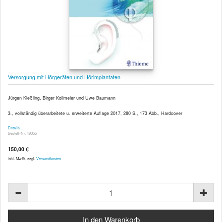
Versorgung mit Hörgeräten und Hörimplantaten
Jürgen Kießling, Birger Kollmeier und Uwe Baumann
3., vollständig überarbeitete u. erweiterte Auflage 2017, 280 S., 173 Abb., Hardcover
Details …
Bestell-Nr. 49355
150,00 €
inkl. MwSt. zzgl.
Versandkosten