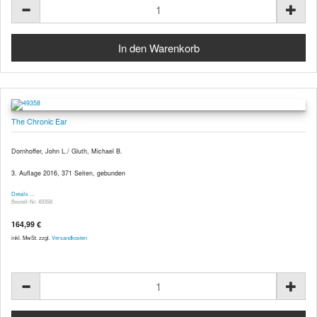
The Chronic Ear
Dornhoffer, John L./ Gluth, Michael B.
3. Auflage 2016, 371 Seiten, gebunden
Details …
Bestell-Nr. 49358
164,99 €
inkl. MwSt. zzgl.
Versandkosten