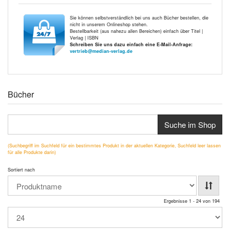
Sie können selbstverständlich bei uns auch Bücher bestellen, die
nicht in unserem Onlineshop stehen.
Bestellbarkeit (aus nahezu allen Bereichen) einfach über Titel |
Verlag | ISBN
Schreiben Sie uns dazu einfach eine E-Mail-Anfrage:
vertrieb@median-verlag.de
Bücher
Suche im Shop
(Suchbegriff im Suchfeld für ein bestimmtes Produkt in der aktuellen Kategorie, Suchfeld leer lassen
für alle Produkte darin)
Sortiert nach
Ergebnisse 1 - 24 von 194