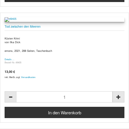
Tod zwischen den Meeren
Küsten Krimi
von Ilka Dick
emons, 2021, 288 Seiten, Taschenbuch
Details …
Bestell-Nr. 49405
13,00 €
inkl. MwSt. zzgl.
Versandkosten