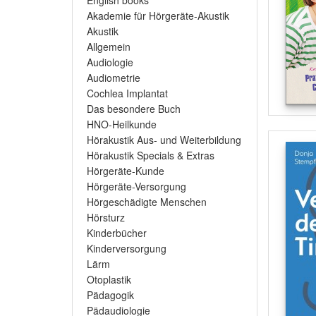
English books
Akademie für Hörgeräte-Akustik
Akustik
Allgemein
Audiologie
Audiometrie
Cochlea Implantat
Das besondere Buch
HNO-Heilkunde
Hörakustik Aus- und Weiterbildung
Hörakustik Specials & Extras
Hörgeräte-Kunde
Hörgeräte-Versorgung
Hörgeschädigte Menschen
Hörsturz
Kinderbücher
Kinderversorgung
Lärm
Otoplastik
Pädagogik
Pädaudiologie