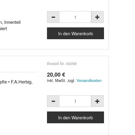
, Innenteil
iert
Bestell-Nr. 49398
20,00 €
inkl. MwSt. zzgl.
Versandkosten
fle • F.A.Herbig,