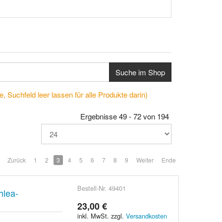
Suche im Shop
, Suchfeld leer lassen für alle Produkte darin)
Ergebnisse 49 - 72 von 194
Zurück
1
2
3
4
5
6
7
8
9
Weiter
Ende
Bestell-Nr. 49401
hlea-
23,00 €
inkl. MwSt. zzgl.
Versandkosten