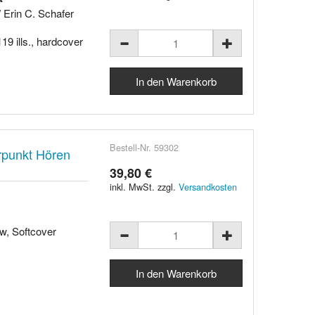
/ Erin C. Schafer
19 ills., hardcover
Bestell-Nr. 59302
erpunkt Hören
39,80 €
inkl. MwSt. zzgl.
Versandkosten
w, Softcover