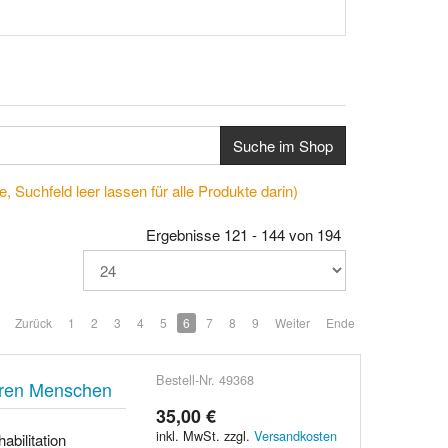
Suche im Shop
, Suchfeld leer lassen für alle Produkte darin)
Ergebnisse 121 - 144 von 194
Zurück
1
2
3
4
5
6
7
8
9
Weiter
Ende
Bestell-Nr. 49368
teren Menschen
35,00 €
inkl. MwSt. zzgl.
Versandkosten
abilitation