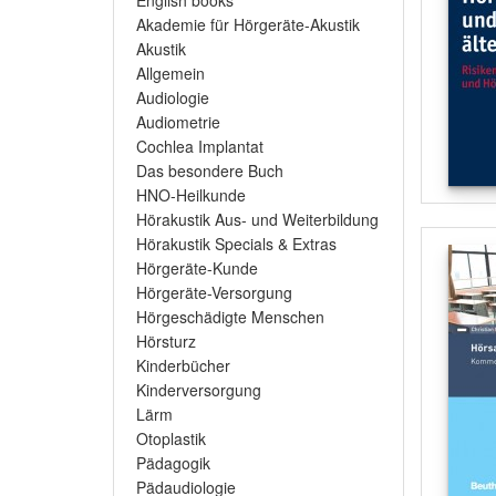
English books
Akademie für Hörgeräte-Akustik
Akustik
Allgemein
Audiologie
Audiometrie
Cochlea Implantat
Das besondere Buch
HNO-Heilkunde
Hörakustik Aus- und Weiterbildung
Hörakustik Specials & Extras
Hörgeräte-Kunde
Hörgeräte-Versorgung
Hörgeschädigte Menschen
Hörsturz
Kinderbücher
Kinderversorgung
Lärm
Otoplastik
Pädagogik
Pädaudiologie